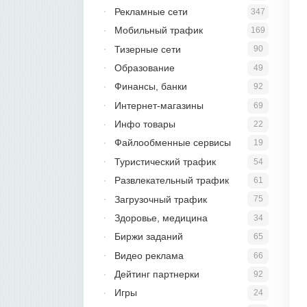
Рекламные сети
347
Мобильный трафик
169
Тизерные сети
90
Образование
49
Финансы, банки
92
Интернет-магазины
69
Инфо товары
22
Файлообменные сервисы
19
Туристический трафик
54
Развлекательный трафик
61
Загрузочный трафик
75
Здоровье, медицина
34
Биржи заданий
65
Видео реклама
66
Дейтинг партнерки
92
Игры
24