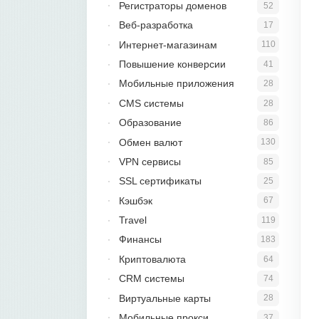
Регистраторы доменов
52
Веб-разработка
17
Интернет-магазинам
110
Повышение конверсии
41
Мобильные приложения
28
CMS системы
28
Образование
86
Обмен валют
130
VPN сервисы
85
SSL сертификаты
25
Кэшбэк
67
Travel
119
Финансы
183
Криптовалюта
64
CRM системы
74
Виртуальные карты
28
Мобильные прокси
37