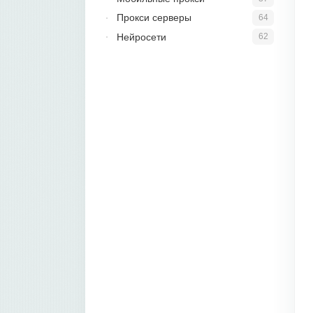
Прокси серверы
64
Нейросети
62