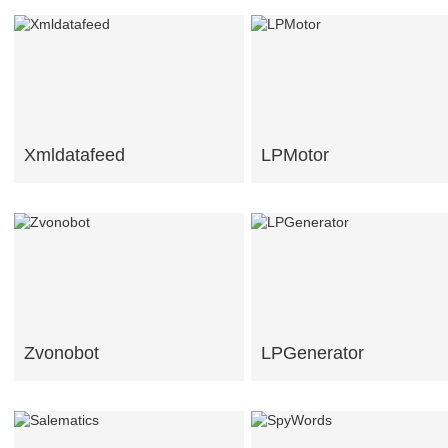
Xmldatafeed
LPMotor
Zvonobot
LPGenerator