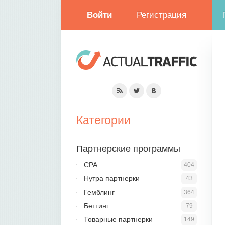
Войти
Регистрация
Категории
Партнерские программы
CPA
404
Нутра партнерки
43
Гемблинг
364
Беттинг
79
Товарные партнерки
149