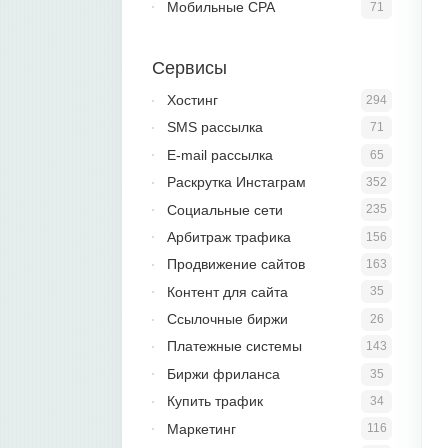
Мобильные CPA
71
Сервисы
Хостинг
294
SMS рассылка
71
E-mail рассылка
65
Раскрутка Инстаграм
352
Социальные сети
235
Арбитраж трафика
156
Продвижение сайтов
163
Контент для сайта
35
Ссылочные биржи
26
Платежные системы
143
Биржи фриланса
35
Купить трафик
34
Маркетинг
116