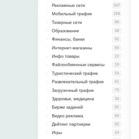
Рекламные сети
347
Мобильный трафик
169
Тизерные сети
90
Образование
49
Финансы, банки
92
Интернет-магазины
69
Инфо товары
22
Файлообменные сервисы
19
Туристический трафик
54
Развлекательный трафик
61
Загрузочный трафик
75
Здоровье, медицина
34
Биржи заданий
65
Видео реклама
66
Дейтинг партнерки
92
Игры
24