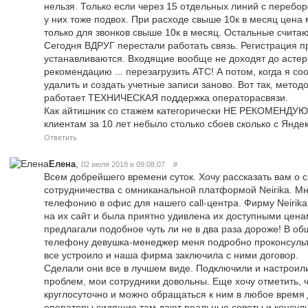
нельзя. Только если через 15 отдельных линий с перебор
у них тоже подвох. При расходе свыше 10к в месяц цена 
только для звонков свыше 10к в месяц. Остальные считаю
Сегодня ВДРУГ перестали работать связь. Регистрация п
устанавливаются. Входящие вообще не доходят до астери
рекомендацию ... перезагрузить АТС! А потом, когда я с
удалить и создать учетные записи заново. Вот так, мето
работает ТЕХНИЧЕСКАЯ поддержка операторасвязи.
Как айтишник со стажем категорически НЕ РЕКОМЕНДУЮ п
клиентам за 10 лет небыло столько сбоев сколько с Янде
Ответить
,
Елена
02 июля 2018 в 09:08:07
#
Всем добрейшего времени суток. Хочу рассказать вам о
сотрудничества с омниканальной платформой Neirika. Мн
телефонию в офис для нашего саll-центра. Фирму Neirika
на их сайт и была приятно удивлена их доступными ценам
предлагали подобное чуть ли не в два раза дороже! В об
телефону девушка-менеджер меня подробно проконсульт
все устроило и наша фирма заключила с ними договор.
Сделали они все в лучшем виде. Подключили и настроили
проблем, мои сотрудники довольны. Еще хочу отметить, ч
круглосуточно и можно обращаться к ним в любое время
операторы сидящие там дают реальные советы и консуль