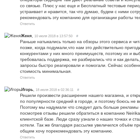
со связью. Плюс у нас еще и Бесплатный тестовые период
устраивает и нравится, так что думаю, будем с ними сотр
рекомендовать эту компанию для организации работы т
Ответить
,
Женя
10 июля 2018 в 13:57:50
#
Раньше натыкались только на обзоры этого сервиса и чит
позже, когда подумали,что нам это действительно пригод
конкурентами у них много преимуществ, поэтому их и в
требовалась поддержка, не разбирались что и как делать
запросы быстро реагировали и помогали. Сейчас особенн
стоимость минимальная.
Ответить
,
Игорь
18 июля 2018 в 02:36:11
#
Решили произвести расширение нашего магазина, и откры
по популярности средний в городе, и поэтому боюсь не в
Поэтому мы надумали что следует дать больше рекламы 
посмотрев отзывы решили обратиться в компанию Neirik
клиентской базе. Люди сразу узнали о наших точках и ста
хотели. Так же благодаря рассылке увеличился объём про
общем хочу порекомендовать эту компанию.
Ответить