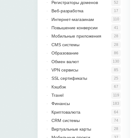
Регистраторы доменов
52
Веб-разработка
17
Интернет-магазинам
110
Повышение конверсии
41
Мобильные приложения
28
CMS системы
28
Образование
86
Обмен валют
130
VPN сервисы
85
SSL сертификаты
25
Кэшбэк
67
Travel
119
Финансы
183
Криптовалюта
64
CRM системы
74
Виртуальные карты
28
Мобильные прокси
37