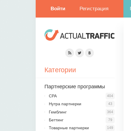
Войти
Регистрация
Категории
Партнерские программы
CPA
404
Нутра партнерки
43
Гемблинг
364
Беттинг
79
Товарные партнерки
149