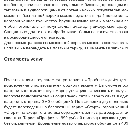
особенно, если вы являетесь владельцем бизнеса, продавцом и 
текстовые и аудиосообщения от потенциальных покупателей мож
момент в бесплатной версии можно подключить до 4 новых консу
неограниченное количество. Крупным кампаниям и магазинам пр
чтобы потенциальный покупатель, нажав одну цифру, смог сразу
Специально для тех, кто обрабатывает большое количество зво
на освободившегося оператора.
Для просмотра всех возможностей сервиса можно воспользоватьс
Если вы не перейдете на платный тариф, ваша учетная запись б
Стоимость услуг
Пользователям предлагается три тарифа. «Пробный» действует 
подключение 5 пользователей к одному аккаунту. Вы сможете ос
настроить автоматическую маршрутизацию, записывать и получать
вопросы пользователей из социальной сети и своего сайта в одн
настроить отправку SMS сообщений. По истечении двухнедельно
будете переведены на бесплатный тариф «Старт», ограниченный
«Старт» не входит статистика обращений, запись разговора, ана
клиентов. Тариф «Профи» за 999 рублей в месяц открывает для
без ограничений. Добавление новых операторов обойдется в 499 