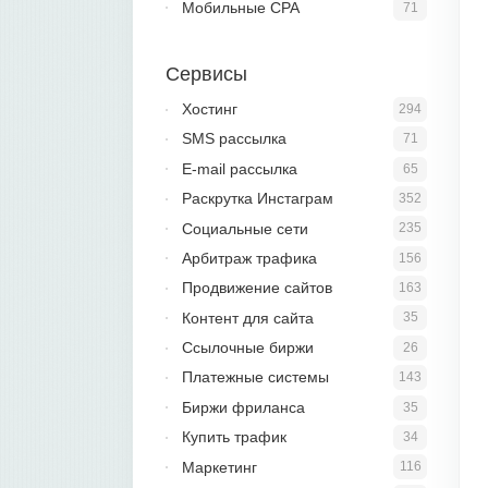
Мобильные CPA
71
Сервисы
Хостинг
294
SMS рассылка
71
E-mail рассылка
65
Раскрутка Инстаграм
352
Социальные сети
235
Арбитраж трафика
156
Продвижение сайтов
163
Контент для сайта
35
Ссылочные биржи
26
Платежные системы
143
Биржи фриланса
35
Купить трафик
34
Маркетинг
116