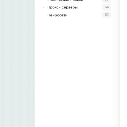
Прокси серверы
64
Нейросети
62