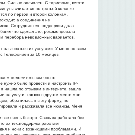
ом. Сильно опечален. С тарифами, кстати,
минуты считается по третьей колонке
тся по первой и второй колонкам.
роходит, а соединения не
ска. Сотрудник тех. поддержки дала
ообщил что сделал это, рекомендовала
дом перебора невозможных вариантов,
ользоваться их услугами. У меня по всем
кс Телефонией за 10 месяцев.
 своем положительном опыте
е нужно было провести и настроить IР-
 я нашла по отзывам в интернете, зашла
и на услуги, так как в другом месте мне
щем, обратилась я в эту фирму, по
ировала и рассказала все нюансы. Меня
 все очень быстро. Связь за работала без
то их тех.поддержка работает
 дня и ночи с возникшими проблемами. И
тации, как исправить возникшую проблему