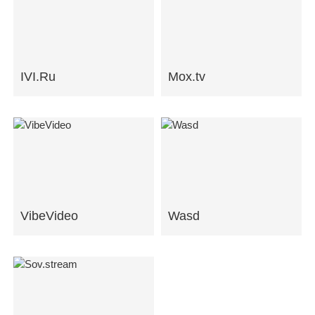
IVI.Ru
Mox.tv
VibeVideo
Wasd