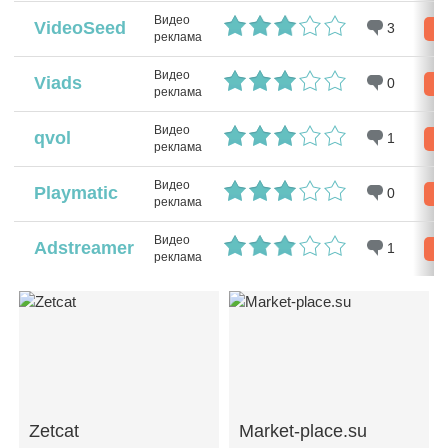
Видео
VideoSeed
3
Ре
реклама
Видео
Viads
0
Ре
реклама
Видео
qvol
1
Ре
реклама
Видео
Playmatic
0
Ре
реклама
Видео
Adstreamer
1
Ре
реклама
Zetcat
Market-place.su