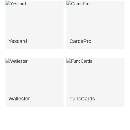
Yescard
CardsPro
Wallester
FuncCards