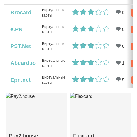
Виртуальные
Brocard
0
Р
карты
Виртуальные
e.PN
0
Р
карты
Виртуальные
PST.Net
0
Р
карты
Виртуальные
Abcard.io
1
Р
карты
Виртуальные
Epn.net
5
Р
карты
Pay2.house
Flexcard