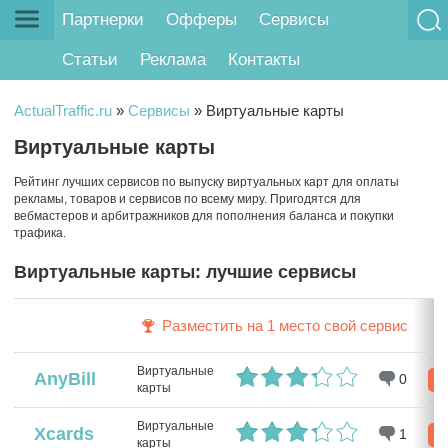
Партнерки
Офферы
Сервисы
Статьи
Реклама
Контакты
ActualTraffic.ru
»
Сервисы
»
Виртуальные карты
Виртуальные карты
Рейтинг лучших сервисов по выпуску виртуальных карт для оплаты
рекламы, товаров и сервисов по всему миру. Пригодятся для
вебмастеров и арбитражников для пополнения баланса и покупки
трафика.
Виртуальные карты: лучшие сервисы
Разместить на 1 место свой сервис
Виртуальные
AnyBill
0
Р
карты
Виртуальные
Xcards
1
Р
карты