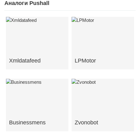
Аналоги Pushall
Xmldatafeed
LPMotor
Businessmens
Zvonobot