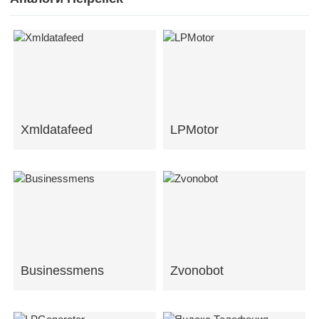
Xmldatafeed
LPMotor
Businessmens
Zvonobot