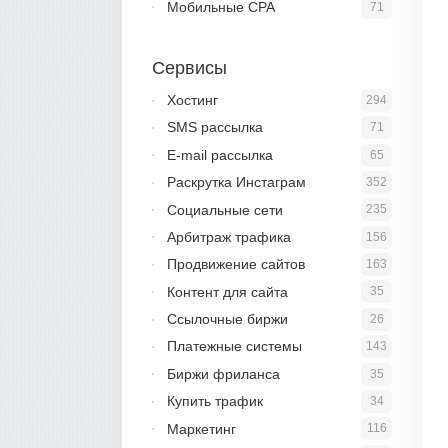
Мобильные CPA
71
Сервисы
Хостинг
294
SMS рассылка
71
E-mail рассылка
65
Раскрутка Инстаграм
352
Социальные сети
235
Арбитраж трафика
156
Продвижение сайтов
163
Контент для сайта
35
Ссылочные биржи
26
Платежные системы
143
Биржи фриланса
35
Купить трафик
34
Маркетинг
116