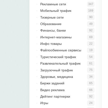
Рекламные сети
347
Мобильный трафик
169
Тизерные сети
90
Образование
49
Финансы, банки
92
Интернет-магазины
69
Инфо товары
22
Файлообменные сервисы
19
Туристический трафик
54
Развлекательный трафик
61
Загрузочный трафик
75
Здоровье, медицина
34
Биржи заданий
65
Видео реклама
66
Дейтинг партнерки
92
Игры
24