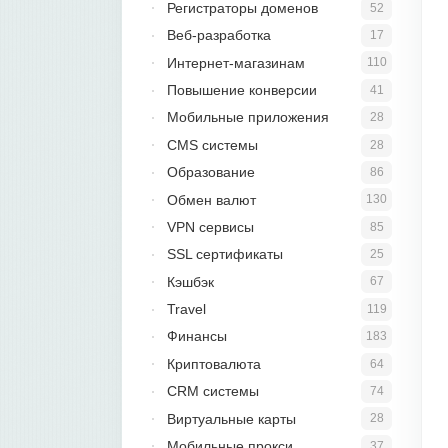
Регистраторы доменов
52
Веб-разработка
17
Интернет-магазинам
110
Повышение конверсии
41
Мобильные приложения
28
CMS системы
28
Образование
86
Обмен валют
130
VPN сервисы
85
SSL сертификаты
25
Кэшбэк
67
Travel
119
Финансы
183
Криптовалюта
64
CRM системы
74
Виртуальные карты
28
Мобильные прокси
37