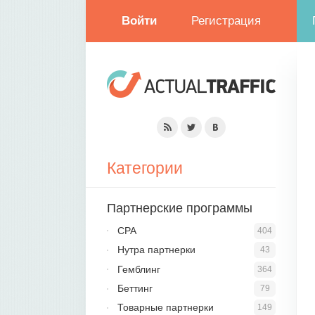
Войти
Регистрация
Категории
Партнерские программы
CPA
404
Нутра партнерки
43
Гемблинг
364
Беттинг
79
Товарные партнерки
149