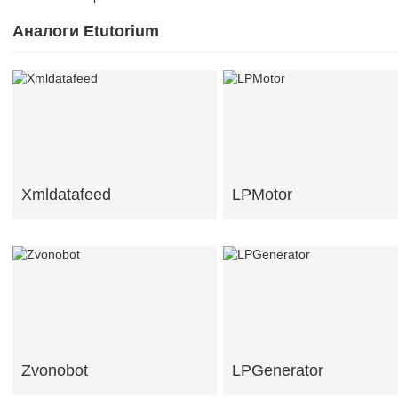
Аналоги Etutorium
Xmldatafeed
LPMotor
Zvonobot
LPGenerator