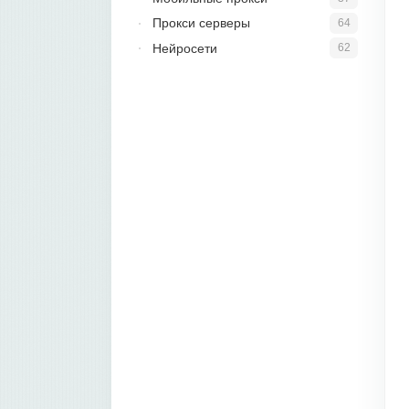
Прокси серверы
64
Нейросети
62