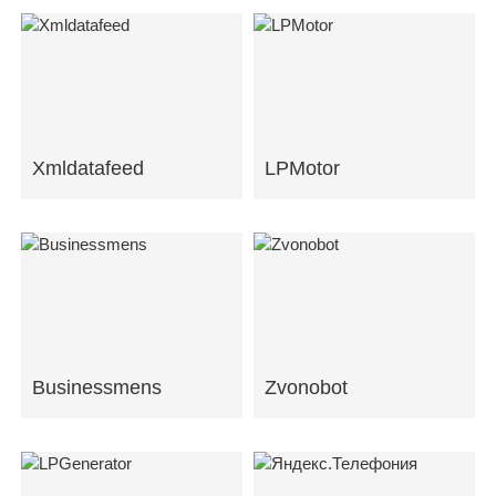
Xmldatafeed
LPMotor
Businessmens
Zvonobot