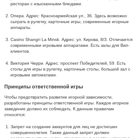
ресторан с изысканными блюдами.
Опера. Адрес: Красноармейская ул., 36. Здесь возможно
сыграть в рулетку, карточные игры, современные игорные
аппараты.
Casino Shangri La Minsk. Адрес: ул. Кирова, 8/3. Отличается
современными игровыми аппаратами. Есть залы для Вип-
клиентов.
Виктория Черри. Адрес: проспект Победителей, 59. Есть
столы для игры в рулетку, карточные столы, большой зал с
игровыми автоматами.
Принципы ответственной игры
Чтобы предотвратить развитие игорной зависимости,
разработаны принципы ответственной игры. Каждое игорное
заведение должно их соблюдать. К данным правилам
относятся:
Запрет на создание аккаунтов для лиц не достигших
совершеннолетия. Также данный запрет должен