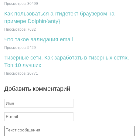
Просмотров: 30499
Как пользоваться антидетект браузером на
примере Dolphin{anty}
Просмотров: 7632
Что такое валидация email
Просмотров: 5429
Тизерные сети. Как заработать в тизерных сетях.
Топ 10 лучших
Просмотров: 20771
Добавить комментарий