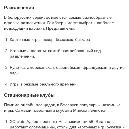
Развлечения
В белорусских сервисах имеются самые разнообразные
игровые развлечения. Гемблеры могут выбрать наиболее
подходящий вариант. Представлены:
Карточные игры: покер, блэкджек, баккара.
Игорные аппараты: самый востребованный вид
развлечений.
Рулетка: американская, европейская, французская и другие
виды.
Игры в режиме реального времени.
Стационарные клубы
Помимо онлайн площадок, в Беларуси популярны наземные
игры. Самыми известными клубами Минска являются:
XO club. Адрес: проспект Независимости 56. В залах
работают слот-машины, столы для карточных игр, рулетка и