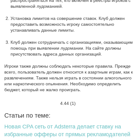
распространяться на тех, кто включен в реестры игроков с
выявленной лудоманией.
Установка лимитов на совершение ставок. Клуб должен
предоставить возможность игроку самостоятельно
устанавливать данные лимиты.
Клуб должен сотрудничать с организациями, оказывающим
помощь при выявлении лудомании. На сайте должны
присутствовать адреса данных организаций.
Игроки также должны соблюдать некоторые правила. Прежде
всего, пользователь должен относится к азартным играм, как к
развлечениям. Также нельзя играть в состоянии алкогольного
или наркотического опьянения. Необходимо определить
бюджет, который не жалко проиграть.
4.44
(1)
Статьи по теме:
Новая CPA сеть от Adsterra делает ставку на
избранные офферы от прямых рекламодателей