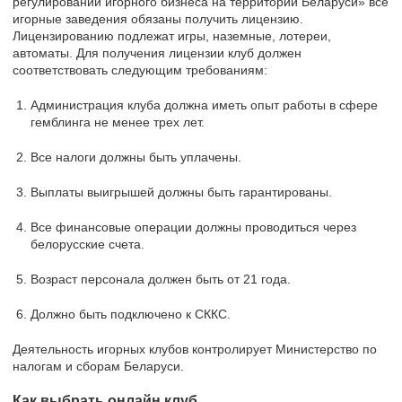
регулировании игорного бизнеса на территории Беларуси» все
игорные заведения обязаны получить лицензию.
Лицензированию подлежат игры, наземные, лотереи,
автоматы. Для получения лицензии клуб должен
соответствовать следующим требованиям:
Администрация клуба должна иметь опыт работы в сфере
гемблинга не менее трех лет.
Все налоги должны быть уплачены.
Выплаты выигрышей должны быть гарантированы.
Все финансовые операции должны проводиться через
белорусские счета.
Возраст персонала должен быть от 21 года.
Должно быть подключено к СККС.
Деятельность игорных клубов контролирует Министерство по
налогам и сборам Беларуси.
Как выбрать онлайн клуб