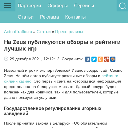
Партнерки
Офферы
Сервисы
Статьи
Реклама
Контакты
ActualTraffic.ru
»
Статьи
»
Пресс релизы
На Zeus публикуются обзоры и рейтинги
лучших игр
29 декабря 2021, 12:12:12.
Сохранить:
Известный игрок и эксперт Алексей Иванов создал сайт Casino
Zeus. На нём автор публикует различные обзоры и
рейтинги
онлайн казино
. Это первый сайт, на котором вся информация
представлена на белорусском языке. Данный ресурс будет
полезен как для новичков, так и для пользователей, которые
давно пользуются услугами.
Государственное регулирование игорных
заведений
После принятия закона в Беларуси «Об обязательном