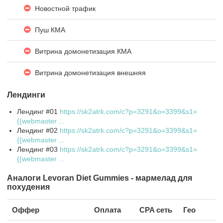
Новостной трафик
Пуш КМА
Витрина домонетизация КМА
Витрина домонетизация внешняя
Лендинги
Лендинг #01
https://sk2atrk.com/c?p=3291&o=3399&s1=
{{webmaster ...
Лендинг #02
https://sk2atrk.com/c?p=3291&o=3399&s1=
{{webmaster ...
Лендинг #03
https://sk2atrk.com/c?p=3291&o=3399&s1=
{{webmaster ...
Аналоги Levoran Diet Gummies - мармелад для
похудения
Оффер
Оплата
CPA сеть
Гео