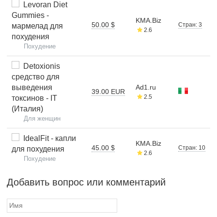
Levoran Diet
Gummies -
KMA.Biz
50.00 $
Стран: 3
мармелад для
2.6
похудения
Похудение
Detoxionis
средство для
выведения
Ad1.ru
39.00 EUR
2.5
токсинов - IT
(Италия)
Для женщин
IdealFit - капли
KMA.Biz
45.00 $
Стран: 10
для похудения
2.6
Похудение
Добавить вопрос или комментарий