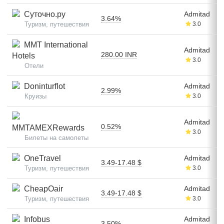
Суточно.ру
Admitad
3.64%
Туризм, путешествия
3.0
MMT International
Admitad
280.00 INR
Hotels
3.0
Отели
Doninturflot
Admitad
2.99%
Круизы
3.0
Admitad
0.52%
MMTAMEXRewards
3.0
Билеты на самолеты
OneTravel
Admitad
3.49-17.48 $
Туризм, путешествия
3.0
CheapOair
Admitad
3.49-17.48 $
Туризм, путешествия
3.0
Infobus
Admitad
3.50%