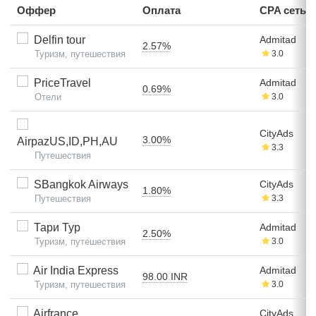
Оффер
Оплата
CPA сеть
Delfin tour
Admitad
2.57%
Туризм, путешествия
3.0
PriceTravel
Admitad
0.69%
Отели
3.0
CityAds
3.00%
AirpazUS,ID,PH,AU
3.3
Путешествия
SBangkok Airways
CityAds
1.80%
Путешествия
3.3
Тари Тур
Admitad
2.50%
Туризм, путешествия
3.0
Air India Express
Admitad
98.00 INR
Туризм, путешествия
3.0
Airfrance
CityAds