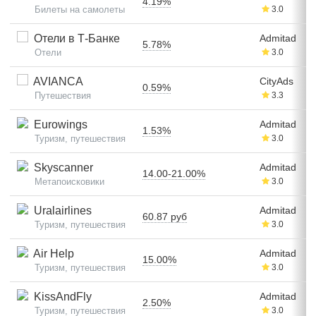
4.19%
Билеты на самолеты
3.0
Отели в Т-Банке
Admitad
5.78%
Отели
3.0
AVIANCA
CityAds
0.59%
Путешествия
3.3
Eurowings
Admitad
1.53%
Туризм, путешествия
3.0
Skyscanner
Admitad
14.00-21.00%
Метапоисковики
3.0
Uralairlines
Admitad
60.87 руб
Туризм, путешествия
3.0
Air Help
Admitad
15.00%
Туризм, путешествия
3.0
KissAndFly
Admitad
2.50%
Туризм, путешествия
3.0