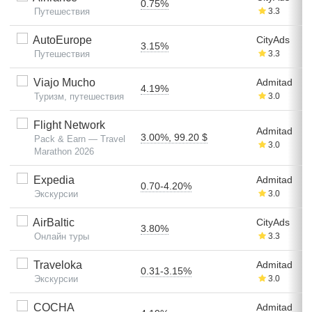
0.75%
Путешествия
3.3
AutoEurope
CityAds
3.15%
Путешествия
3.3
Viajo Mucho
Admitad
4.19%
Туризм, путешествия
3.0
Flight Network
Admitad
3.00%, 99.20 $
Pack & Earn — Travel
3.0
Marathon 2026
Expedia
Admitad
0.70-4.20%
Экскурсии
3.0
AirBaltic
CityAds
3.80%
Онлайн туры
3.3
Traveloka
Admitad
0.31-3.15%
Экскурсии
3.0
COCHA
Admitad