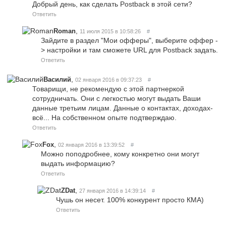
Добрый день, как сделать Postback в этой сети?
Ответить
,
Roman
11 июля 2015 в 10:58:26
#
Зайдите в раздел "Мои офферы", выберите оффер -
> настройки и там сможете URL для Postback задать.
Ответить
,
Василий
02 января 2016 в 09:37:23
#
Товарищи, не рекомендую с этой партнеркой
сотрудничать. Они с легкостью могут выдать Ваши
данные третьим лицам. Данные о контактах, доходах-
всё... На собственном опыте подтверждаю.
Ответить
,
Fox
02 января 2016 в 13:39:52
#
Можно поподробнее, кому конкретно они могут
выдать информацию?
Ответить
,
ZDat
27 января 2016 в 14:39:14
#
Чушь он несет. 100% конкурент просто КМА)
Ответить