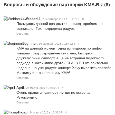
Вопросы и обсуждение партнерки KMA.Biz (
8
)
,
Webber44
23 сентября 2014 в 13:23:12
#
Пользуюсь данной cpa долгий период, проблем не
возникало. Тех. поддержка радует.
Ответить
,
Beginner
16 февраля 2015 в 15:49:34
#
KMA на данный момент одна из лидеров по инфо-
товарам, рад сотрудничеству с ней, быстрый
дружелюбный саппорт, еще не встречал подобного
подхода в какой-либо другой CPA. В ПП относительно
недавно, но уже радует конверт. Хочу выразить спасибо
Максиму и его коллективу KMA!
Ответить
,
April
23 марта 2015 в 14:15:04
#
Очень нравится саппорт, лучше не встречал.
Рекомендую!
Ответить
,
Назар
24 марта 2015 в 13:37:37
#