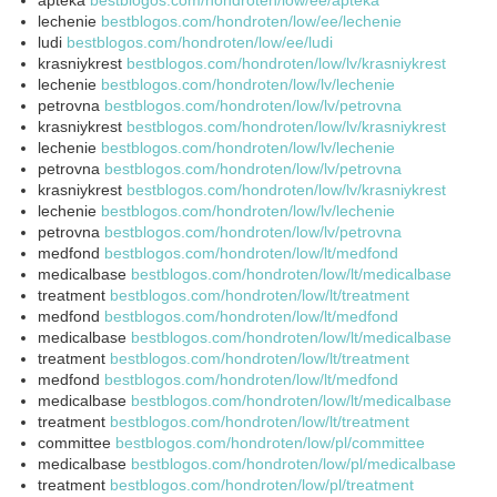
lechenie
bestblogos.com/hondroten/low/ee/lechenie
ludi
bestblogos.com/hondroten/low/ee/ludi
krasniykrest
bestblogos.com/hondroten/low/lv/krasniykrest
lechenie
bestblogos.com/hondroten/low/lv/lechenie
petrovna
bestblogos.com/hondroten/low/lv/petrovna
krasniykrest
bestblogos.com/hondroten/low/lv/krasniykrest
lechenie
bestblogos.com/hondroten/low/lv/lechenie
petrovna
bestblogos.com/hondroten/low/lv/petrovna
krasniykrest
bestblogos.com/hondroten/low/lv/krasniykrest
lechenie
bestblogos.com/hondroten/low/lv/lechenie
petrovna
bestblogos.com/hondroten/low/lv/petrovna
medfond
bestblogos.com/hondroten/low/lt/medfond
medicalbase
bestblogos.com/hondroten/low/lt/medicalbase
treatment
bestblogos.com/hondroten/low/lt/treatment
medfond
bestblogos.com/hondroten/low/lt/medfond
medicalbase
bestblogos.com/hondroten/low/lt/medicalbase
treatment
bestblogos.com/hondroten/low/lt/treatment
medfond
bestblogos.com/hondroten/low/lt/medfond
medicalbase
bestblogos.com/hondroten/low/lt/medicalbase
treatment
bestblogos.com/hondroten/low/lt/treatment
committee
bestblogos.com/hondroten/low/pl/committee
medicalbase
bestblogos.com/hondroten/low/pl/medicalbase
treatment
bestblogos.com/hondroten/low/pl/treatment