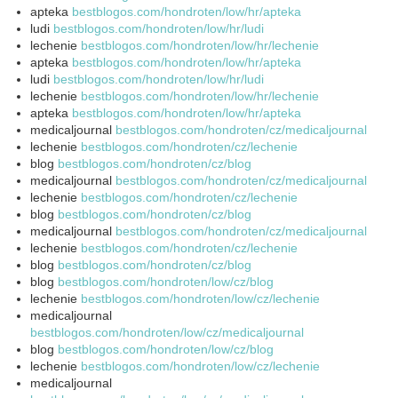
apteka
bestblogos.com/hondroten/low/hr/apteka
ludi
bestblogos.com/hondroten/low/hr/ludi
lechenie
bestblogos.com/hondroten/low/hr/lechenie
apteka
bestblogos.com/hondroten/low/hr/apteka
ludi
bestblogos.com/hondroten/low/hr/ludi
lechenie
bestblogos.com/hondroten/low/hr/lechenie
apteka
bestblogos.com/hondroten/low/hr/apteka
medicaljournal
bestblogos.com/hondroten/cz/medicaljournal
lechenie
bestblogos.com/hondroten/cz/lechenie
blog
bestblogos.com/hondroten/cz/blog
medicaljournal
bestblogos.com/hondroten/cz/medicaljournal
lechenie
bestblogos.com/hondroten/cz/lechenie
blog
bestblogos.com/hondroten/cz/blog
medicaljournal
bestblogos.com/hondroten/cz/medicaljournal
lechenie
bestblogos.com/hondroten/cz/lechenie
blog
bestblogos.com/hondroten/cz/blog
blog
bestblogos.com/hondroten/low/cz/blog
lechenie
bestblogos.com/hondroten/low/cz/lechenie
medicaljournal
bestblogos.com/hondroten/low/cz/medicaljournal
blog
bestblogos.com/hondroten/low/cz/blog
lechenie
bestblogos.com/hondroten/low/cz/lechenie
medicaljournal