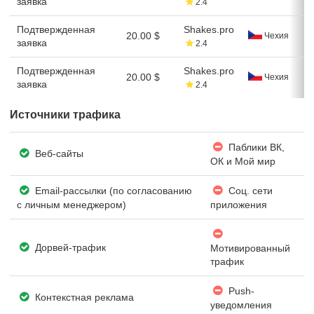
заявка
2.4
Подтвержденная
Shakes.pro
20.00 $
Чехия
заявка
2.4
Подтвержденная
Shakes.pro
20.00 $
Чехия
заявка
2.4
Источники трафика
Паблики ВК,
Веб-сайты
ОК и Мой мир
Email-рассылки (по согласованию
Соц. сети
с личным менеджером)
приложения
Дорвей-трафик
Мотивированный
трафик
Push-
Контекстная реклама
уведомления