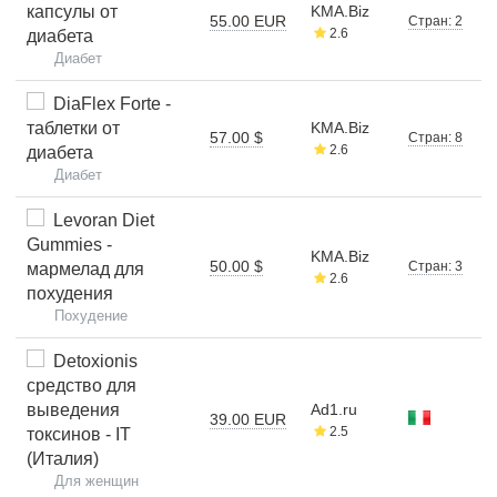
капсулы от
KMA.Biz
55.00 EUR
Стран: 2
2.6
диабета
Диабет
DiaFlex Forte -
таблетки от
KMA.Biz
57.00 $
Стран: 8
2.6
диабета
Диабет
Levoran Diet
Gummies -
KMA.Biz
50.00 $
Стран: 3
мармелад для
2.6
похудения
Похудение
Detoxionis
средство для
выведения
Ad1.ru
39.00 EUR
2.5
токсинов - IT
(Италия)
Для женщин