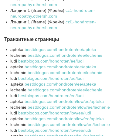
neuropathy.othersh.com
Лэндинг 1 (iframe) (Фрейм)
cz1-hondroten-
neuropathy.othersh.com
Лэндинг 1 (iframe) (Фрейм)
czl1-hondroten-
neuropathy.othersh.com
Транзитные страницы
apteka
bestblogos.com/hondroten/ee/apteka
lechenie
bestblogos.com/hondroten/ee/lechenie
ludi
bestblogos.com/hondroten/ee/ludi
apteka
bestblogos.com/hondroten/ee/apteka
lechenie
bestblogos.com/hondroten/ee/lechenie
ludi
bestblogos.com/hondroten/ee/ludi
apteka
bestblogos.com/hondroten/ee/apteka
lechenie
bestblogos.com/hondroten/ee/lechenie
ludi
bestblogos.com/hondroten/ee/ludi
apteka
bestblogos.com/hondroten/low/ee/apteka
lechenie
bestblogos.com/hondroten/low/ee/lechenie
ludi
bestblogos.com/hondroten/low/ee/ludi
apteka
bestblogos.com/hondroten/low/ee/apteka
lechenie
bestblogos.com/hondroten/low/ee/lechenie
ludi
bestblogos.com/hondroten/low/ee/ludi
apteka
bestblogos.com/hondroten/low/ee/apteka