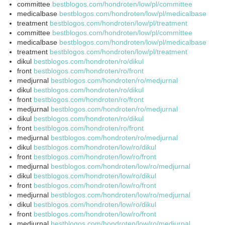
committee
bestblogos.com/hondroten/low/pl/committee
medicalbase
bestblogos.com/hondroten/low/pl/medicalbase
treatment
bestblogos.com/hondroten/low/pl/treatment
committee
bestblogos.com/hondroten/low/pl/committee
medicalbase
bestblogos.com/hondroten/low/pl/medicalbase
treatment
bestblogos.com/hondroten/low/pl/treatment
dikul
bestblogos.com/hondroten/ro/dikul
front
bestblogos.com/hondroten/ro/front
medjurnal
bestblogos.com/hondroten/ro/medjurnal
dikul
bestblogos.com/hondroten/ro/dikul
front
bestblogos.com/hondroten/ro/front
medjurnal
bestblogos.com/hondroten/ro/medjurnal
dikul
bestblogos.com/hondroten/ro/dikul
front
bestblogos.com/hondroten/ro/front
medjurnal
bestblogos.com/hondroten/ro/medjurnal
dikul
bestblogos.com/hondroten/low/ro/dikul
front
bestblogos.com/hondroten/low/ro/front
medjurnal
bestblogos.com/hondroten/low/ro/medjurnal
dikul
bestblogos.com/hondroten/low/ro/dikul
front
bestblogos.com/hondroten/low/ro/front
medjurnal
bestblogos.com/hondroten/low/ro/medjurnal
dikul
bestblogos.com/hondroten/low/ro/dikul
front
bestblogos.com/hondroten/low/ro/front
medjurnal
bestblogos.com/hondroten/low/ro/medjurnal