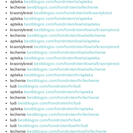
apteka
bestblogos.com/hondroten/si/apteka
lechenie
bestblogos.com/hondroten/si/lechenie
krasniykrest
bestblogos.com/hondroten/si/krasniykrest
apteka
bestblogos.com/hondroten/si/apteka
apteka
bestblogos.com/hondroten/low/si/apteka
krasniykrest
bestblogos.com/hondroten/low/si/krasniykrest
lechenie
bestblogos.com/hondroten/low/si/lechenie
apteka
bestblogos.com/hondroten/low/si/apteka
krasniykrest
bestblogos.com/hondroten/low/si/krasniykrest
lechenie
bestblogos.com/hondroten/low/si/lechenie
apteka
bestblogos.com/hondroten/low/si/apteka
krasniykrest
bestblogos.com/hondroten/low/si/krasniykrest
lechenie
bestblogos.com/hondroten/low/si/lechenie
apteka
bestblogos.com/hondroten/hr/apteka
lechenie
bestblogos.com/hondroten/hr/lechenie
ludi
bestblogos.com/hondroten/hr/ludi
apteka
bestblogos.com/hondroten/hr/apteka
lechenie
bestblogos.com/hondroten/hr/lechenie
ludi
bestblogos.com/hondroten/hr/ludi
apteka
bestblogos.com/hondroten/hr/apteka
lechenie
bestblogos.com/hondroten/hr/lechenie
ludi
bestblogos.com/hondroten/hr/ludi
ludi
bestblogos.com/hondroten/low/hr/ludi
lechenie
bestblogos.com/hondroten/low/hr/lechenie