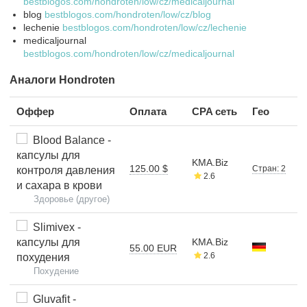
bestblogos.com/hondroten/low/cz/medicaljournal
blog
bestblogos.com/hondroten/low/cz/blog
lechenie
bestblogos.com/hondroten/low/cz/lechenie
medicaljournal
bestblogos.com/hondroten/low/cz/medicaljournal
Аналоги Hondroten
Оффер
Оплата
CPA сеть
Гео
Blood Balance -
капсулы для
KMA.Biz
125.00 $
Стран: 2
контроля давления
2.6
и сахара в крови
Здоровье (другое)
Slimivex -
капсулы для
KMA.Biz
55.00 EUR
2.6
похудения
Похудение
Gluvafit -