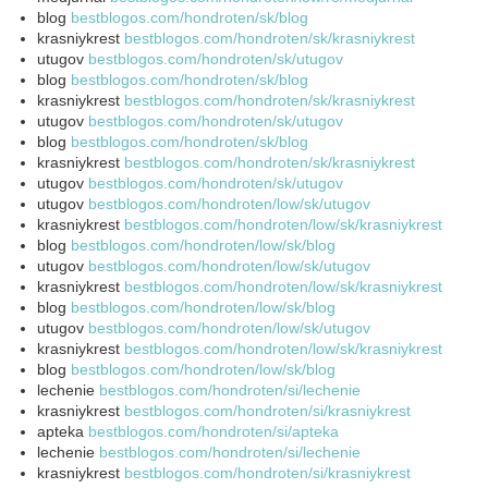
blog
bestblogos.com/hondroten/sk/blog
krasniykrest
bestblogos.com/hondroten/sk/krasniykrest
utugov
bestblogos.com/hondroten/sk/utugov
blog
bestblogos.com/hondroten/sk/blog
krasniykrest
bestblogos.com/hondroten/sk/krasniykrest
utugov
bestblogos.com/hondroten/sk/utugov
blog
bestblogos.com/hondroten/sk/blog
krasniykrest
bestblogos.com/hondroten/sk/krasniykrest
utugov
bestblogos.com/hondroten/sk/utugov
utugov
bestblogos.com/hondroten/low/sk/utugov
krasniykrest
bestblogos.com/hondroten/low/sk/krasniykrest
blog
bestblogos.com/hondroten/low/sk/blog
utugov
bestblogos.com/hondroten/low/sk/utugov
krasniykrest
bestblogos.com/hondroten/low/sk/krasniykrest
blog
bestblogos.com/hondroten/low/sk/blog
utugov
bestblogos.com/hondroten/low/sk/utugov
krasniykrest
bestblogos.com/hondroten/low/sk/krasniykrest
blog
bestblogos.com/hondroten/low/sk/blog
lechenie
bestblogos.com/hondroten/si/lechenie
krasniykrest
bestblogos.com/hondroten/si/krasniykrest
apteka
bestblogos.com/hondroten/si/apteka
lechenie
bestblogos.com/hondroten/si/lechenie
krasniykrest
bestblogos.com/hondroten/si/krasniykrest