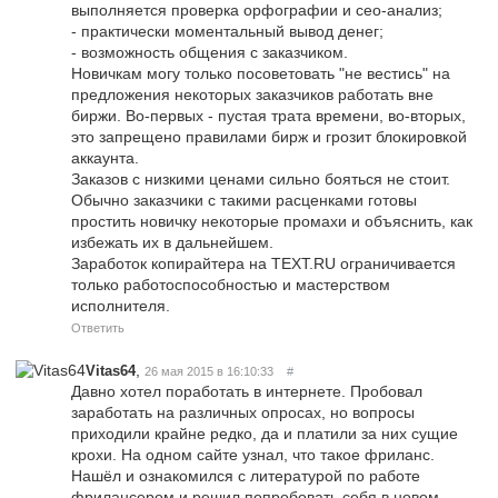
выполняется проверка орфографии и сео-анализ;
- практически моментальный вывод денег;
- возможность общения с заказчиком.
Новичкам могу только посоветовать "не вестись" на
предложения некоторых заказчиков работать вне
биржи. Во-первых - пустая трата времени, во-вторых,
это запрещено правилами бирж и грозит блокировкой
аккаунта.
Заказов с низкими ценами сильно бояться не стоит.
Обычно заказчики с такими расценками готовы
простить новичку некоторые промахи и объяснить, как
избежать их в дальнейшем.
Заработок копирайтера на TEXT.RU ограничивается
только работоспособностью и мастерством
исполнителя.
Ответить
,
Vitas64
26 мая 2015 в 16:10:33
#
Давно хотел поработать в интернете. Пробовал
заработать на различных опросах, но вопросы
приходили крайне редко, да и платили за них сущие
крохи. На одном сайте узнал, что такое фриланс.
Нашёл и ознакомился с литературой по работе
фрилансером и решил попробовать себя в новом