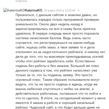
Ответить
,
KaterinaKO
03 марта 2015 в 13:43:49
#
Признаться, с данным сайтом я знакома давно, но
пользовалась изредка только программой проверки
уникальности. Около двух недель назад я
зарегистрировалась на text и скажу была приятна
удивлена. В первую очередь меня просто поразила
система начисления баллов. Ведь очень часто
случается, что регистрируешься на каком-нибудь
сайте, ищешь себе заказ, а твои заявки то и дело
отклоняют из-за недостаточного рейтинга. и никому нет
дела до того, что ты максимум прикладываешь усилий,
чтобы этот рейтинг заработать себе. Естественно
сидишь без работы и без заказов. Большой же плюс
данного сервиса в том, что рейтинг начисляют уже
только за то, что ты подаешь заявку. Это просто
огромный плюс. Таким образом пользователи могут
видеть, что ты не просто сидишь и ждешь, когда же
манна небесная спуститься с небес на землю, а
действительно работаешь, пытаешься что-то найти и
что-то сделать. В итоге, на сегодняшний момент у меня
имеется 4 заказа в работе и хороший начальный
рейтинг. Чудесный сайт, а что будет дальше даже не