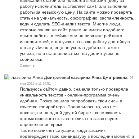
написания статей или новостей в магазин (цену за
работу исполнитель выставляет сам), или выполняя
работы за невысокую цену. На сайте можно проверять
статьи на уникальность, орфографию, заспамленность,
воду и сделать SEO-анализ текста. Многие люди,
которые зашли на сайт, ранее не имели подобного
опыта работы, а сейчас они на вершине рейтинга
исполнителей, и получают за свою работу достойную
оплату. Лично я, еще не успела добиться такого
успеха, но и останавливаться на достигнутом не
собираюсь.
Ответить
,
Глазырина Анна Дмитриевна
08
мая 2015 в 11:34:51
#
Пользуюсь сайтом давно, сначала только проверяла
уникальность текстов - онлайн-программа очень
удобная. Позже решила попробовать свои силы в
качестве копирайтера. Понравилось то, что нет,
похоже, ни на одной другой бирже - возможность
автоматического отзыва отклика на заказ спустя
определенное время.
Так не возникнет ситуации, когда заказчик
подтверждает твою кандидатуру в последний момент, и