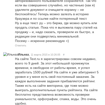
авторизованного пользователя сохраняется. Так что
если вы совершенно случайно, но частенько (как я)
удаляете документ и очищаете корзину – не
беспокойтесь! Теперь можно залезть в историю
браузера и по ссылке найти потерянный текст.
Ну а еще текст. ру – это биржа, где можно купить или
продать статью. Пока что я выложила пару статей на
продажу – и, надо сказать, проверили их быстро, а
редакции они подверглись минимальной.
Посему – искренне рекомендую =)
Ответить
,
Ильназ
11 марта 2015 в 10:26:05
#
На сайте Text.ru я зарегистрирован совсем недавно,
всего то 9 дней. За этот небольшой промежуток
времени, в свободное от работы время, я успел
заработать 1500 рублей! На сайте я уже абитуриент 5
уровня и у меня есть свой постоянный заказчик. За
каждое выполнение задания прибавляется рейтинг.
Также есть на сайте викторина, где тоже можно
выиграть дополнительные пункты рейтинга. На сайте
бесплатно представлена возможность проверки
уникальности, орфографии, спама, воды. Это очень
удобно.