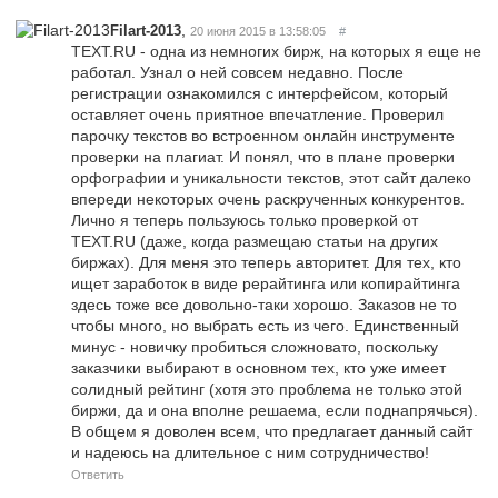
,
Filart-2013
20 июня 2015 в 13:58:05
#
TEXT.RU - одна из немногих бирж, на которых я еще не
работал. Узнал о ней совсем недавно. После
регистрации ознакомился с интерфейсом, который
оставляет очень приятное впечатление. Проверил
парочку текстов во встроенном онлайн инструменте
проверки на плагиат. И понял, что в плане проверки
орфографии и уникальности текстов, этот сайт далеко
впереди некоторых очень раскрученных конкурентов.
Лично я теперь пользуюсь только проверкой от
TEXT.RU (даже, когда размещаю статьи на других
биржах). Для меня это теперь авторитет. Для тех, кто
ищет заработок в виде рерайтинга или копирайтинга
здесь тоже все довольно-таки хорошо. Заказов не то
чтобы много, но выбрать есть из чего. Единственный
минус - новичку пробиться сложновато, поскольку
заказчики выбирают в основном тех, кто уже имеет
солидный рейтинг (хотя это проблема не только этой
биржи, да и она вполне решаема, если поднапрячься).
В общем я доволен всем, что предлагает данный сайт
и надеюсь на длительное с ним сотрудничество!
Ответить