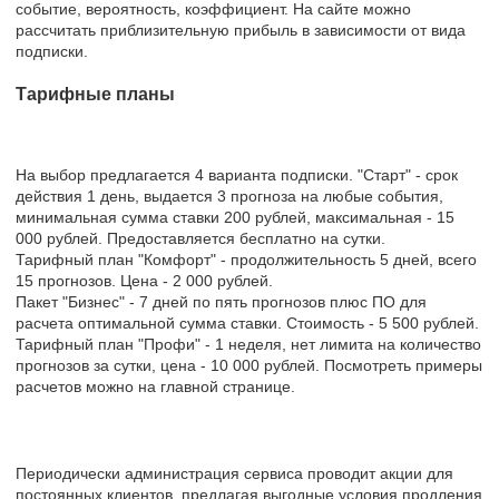
событие, вероятность, коэффициент. На сайте можно
рассчитать приблизительную прибыль в зависимости от вида
подписки.
Тарифные планы
На выбор предлагается 4 варианта подписки. "Старт" - срок
действия 1 день, выдается 3 прогноза на любые события,
минимальная сумма ставки 200 рублей, максимальная - 15
000 рублей. Предоставляется бесплатно на сутки.
Тарифный план "Комфорт" - продолжительность 5 дней, всего
15 прогнозов. Цена - 2 000 рублей.
Пакет "Бизнес" - 7 дней по пять прогнозов плюс ПО для
расчета оптимальной сумма ставки. Стоимость - 5 500 рублей.
Тарифный план "Профи" - 1 неделя, нет лимита на количество
прогнозов за сутки, цена - 10 000 рублей. Посмотреть примеры
расчетов можно на главной странице.
Периодически администрация сервиса проводит акции для
постоянных клиентов, предлагая выгодные условия продления