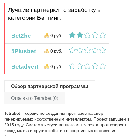
Лучшие партнерки по заработку в
категории
Беттинг
:
Bet2be
0 руб.
5Plusbet
0 руб.
Betadvert
0 руб.
Обзор партнерской программы
Отзывы о Tetrabet (0)
Tetrabet – сервис по созданию прогнозов на спорт,
генерируемых искусственным интеллектом. Проект запущен в
2015 году. Система искусственного интеллекта прогнозирует
исход матча и другие события в спортивных состязаниях.