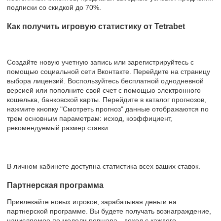
подписки со скидкой до 70%.
Как получить игровую статистику от Tetrabet
Создайте новую учетную запись или зарегистрируйтесь с
помощью социальной сети Вконтакте. Перейдите на страницу
выбора лицензий. Воспользуйтесь бесплатной однодневной
версией или пополните свой счет с помощью электронного
кошелька, банковской карты. Перейдите в каталог прогнозов,
нажмите кнопку "Смотреть прогноз" данные отображаются по
трем основным параметрам: исход, коэффициент,
рекомендуемый размер ставки.
В личном кабинете доступна статистика всех ваших ставок.
Партнерская программа
Привлекайте новых игроков, зарабатывая деньги на
партнерской программе. Вы будете получать вознаграждение,
начисляемое по модели ревшара - доход с каждого