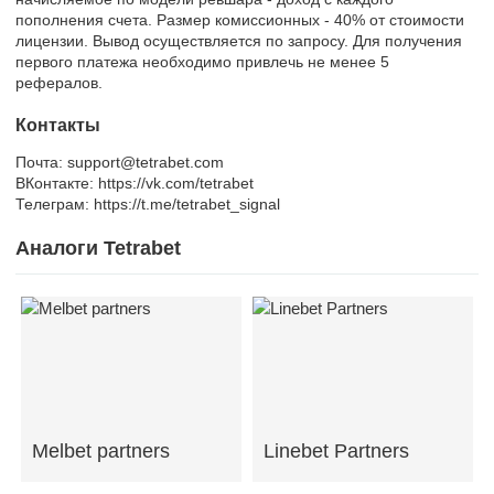
пополнения счета. Размер комиссионных - 40% от стоимости
лицензии. Вывод осуществляется по запросу. Для получения
первого платежа необходимо привлечь не менее 5
рефералов.
Контакты
Почта: support@tetrabet.com
ВКонтакте: https://vk.com/tetrabet
Телеграм: https://t.me/tetrabet_signal
Аналоги Tetrabet
Melbet partners
Linebet Partners