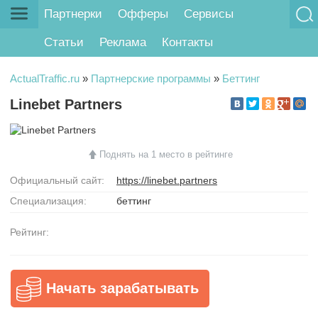
Партнерки
Офферы
Сервисы
Статьи
Реклама
Контакты
ActualTraffic.ru
»
Партнерские программы
»
Беттинг
Linebet Partners
Поднять на 1 место в рейтинге
Официальный сайт:
https://linebet.partners
Специализация:
беттинг
Рейтинг:
Начать зарабатывать