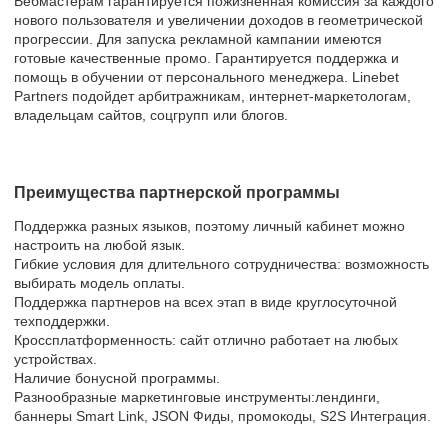
Вебмастерам гарантируется пожизненная комиссия за каждого
нового пользователя и увеличении доходов в геометрической
прогрессии. Для запуска рекламной кампании имеются
готовые качественные промо. Гарантируется поддержка и
помощь в обучении от персонального менеджера. Linebet
Partners подойдет арбитражникам, интернет-маркетологам,
владельцам сайтов, соцгрупп или блогов.
Преимущества партнерской программы
Поддержка разных языков, поэтому личный кабинет можно
настроить на любой язык.
Гибкие условия для длительного сотрудничества: возможность
выбирать модель оплаты.
Поддержка партнеров на всех этап в виде круглосуточной
техподдержки.
Кроссплатформенность: сайт отлично работает на любых
устройствах.
Наличие бонусной программы.
Разнообразные маркетинговые инструменты:лендинги,
баннеры Smart Link, JSON Фиды, промокоды, S2S Интеграция.