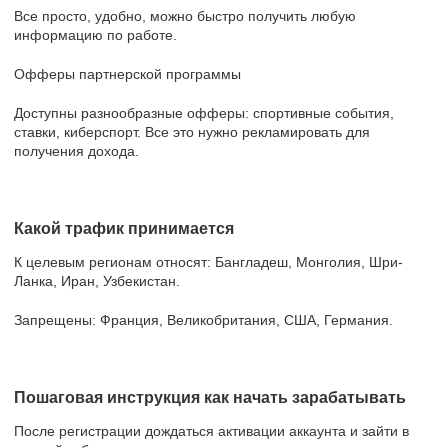
Все просто, удобно, можно быстро получить любую
информацию по работе.
Офферы партнерской программы
Доступны разнообразные офферы: спортивные события,
ставки, киберспорт. Все это нужно рекламировать для
получения дохода.
Какой трафик принимается
К целевым регионам относят: Бангладеш, Монголия, Шри-
Ланка, Иран, Узбекистан.
Запрещены: Франция, Великобритания, США, Германия.
Пошаговая инструкция как начать зарабатывать
После регистрации дождаться активации аккаунта и зайти в