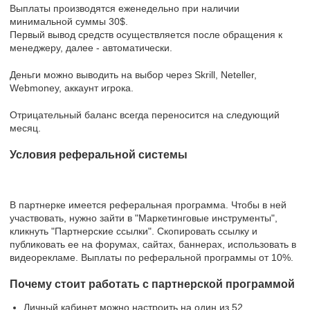
Выплаты производятся еженедельно при наличии
минимальной суммы 30$.
Первый вывод средств осуществляется после обращения к
менеджеру, далее - автоматически.
Деньги можно выводить на выбор через Skrill, Neteller,
Webmoney, аккаунт игрока.
Отрицательный баланс всегда переносится на следующий
месяц.
Условия реферальной системы
В партнерке имеется реферальная программа. Чтобы в ней
участвовать, нужно зайти в "Маркетинговые инструменты",
кликнуть "Партнерские ссылки". Скопировать ссылку и
публиковать ее на форумах, сайтах, баннерах, использовать в
видеорекламе. Выплаты по реферальной программы от 10%.
Почему стоит работать с партнерской программой
Личный кабинет можно настроить на один из 52