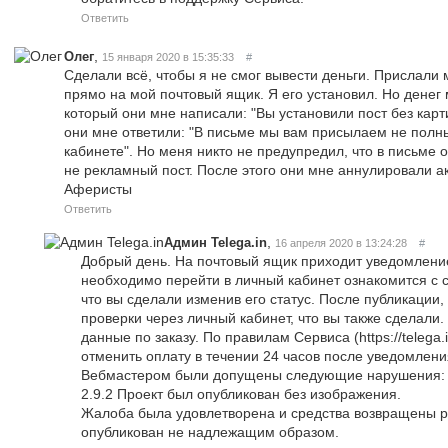
Ответить
,
Олег
15 января 2020 в 15:35:33
#
Сделали всё, чтобы я не смог вывести деньги. Прислали 
прямо на мой почтовый ящик. Я его установил. Но денег 
который они мне написали: "Вы установили пост без карт
они мне ответили: "В письме мы вам присылаем не полны
кабинете". Но меня никто не предупредил, что в письме 
не рекламный пост. После этого они мне аннулировали ак
Аферисты
Ответить
,
Админ Telega.in
16 апреля 2020 в 13:24:28
#
Добрый день. На почтовый ящик приходит уведомление 
необходимо перейти в личный кабинет ознакомится с с
что вы сделали изменив его статус. После публикации,
проверки через личный кабинет, что вы также сделали
данные по заказу. По правилам Сервиса (https://telega.
отменить оплату в течении 24 часов после уведомлени
Вебмастером были допущены следующие нарушения:
2.9.2 Проект был опубликован без изображения.
Жалоба была удовлетворена и средства возвращены ре
опубликован не надлежащим образом.