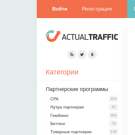
Войти
Регистрация
Категории
Партнерские программы
CPA
404
Нутра партнерки
43
Гемблинг
364
Беттинг
79
Товарные партнерки
149