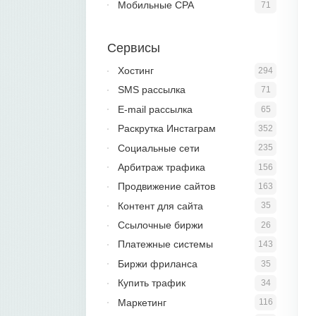
Мобильные CPA
71
Сервисы
Хостинг
294
SMS рассылка
71
E-mail рассылка
65
Раскрутка Инстаграм
352
Социальные сети
235
Арбитраж трафика
156
Продвижение сайтов
163
Контент для сайта
35
Ссылочные биржи
26
Платежные системы
143
Биржи фриланса
35
Купить трафик
34
Маркетинг
116