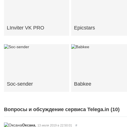
LInviter VK PRO
Epicstars
Soc-sender
Babkee
Вопросы и обсуждение сервиса Telega.in (
10
)
,
Оксана
13 июля 2019 в 22:50:01
#