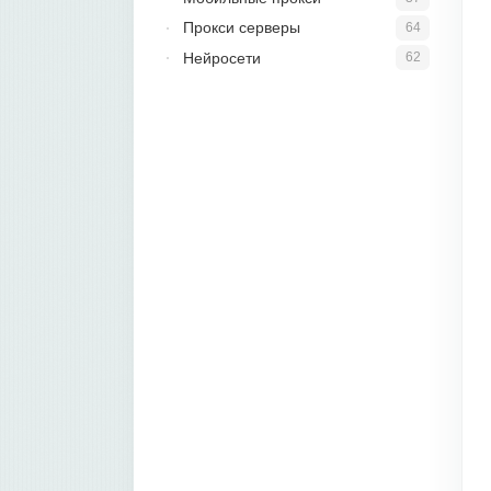
Прокси серверы
64
Нейросети
62