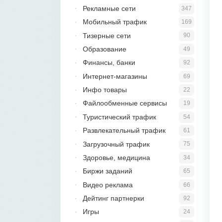
Рекламные сети
347
Мобильный трафик
169
Тизерные сети
90
Образование
49
Финансы, банки
92
Интернет-магазины
69
Инфо товары
22
Файлообменные сервисы
19
Туристический трафик
54
Развлекательный трафик
61
Загрузочный трафик
75
Здоровье, медицина
34
Биржи заданий
65
Видео реклама
66
Дейтинг партнерки
92
Игры
24