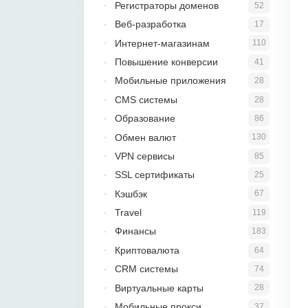
Регистраторы доменов
52
Веб-разработка
17
Интернет-магазинам
110
Повышение конверсии
41
Мобильные приложения
28
CMS системы
28
Образование
86
Обмен валют
130
VPN сервисы
85
SSL сертификаты
25
Кэшбэк
67
Travel
119
Финансы
183
Криптовалюта
64
CRM системы
74
Виртуальные карты
28
Мобильные прокси
37