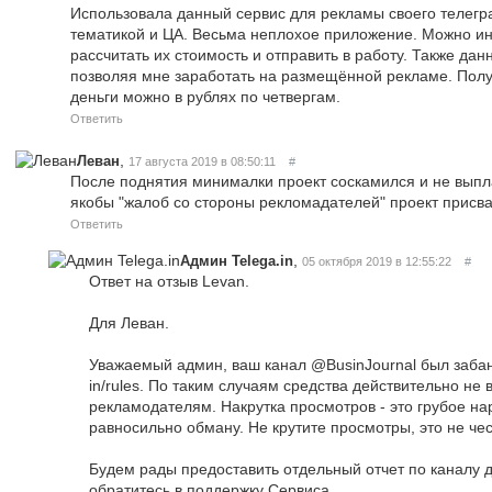
Использовала данный сервис для рекламы своего телегр
тематикой и ЦА. Весьма неплохое приложение. Можно ин
рассчитать их стоимость и отправить в работу. Также да
позволяя мне заработать на размещённой рекламе. Полу
деньги можно в рублях по четвергам.
Ответить
,
Леван
17 августа 2019 в 08:50:11
#
После поднятия минималки проект соскамился и не вып
якобы "жалоб со стороны рекломадателей" проект присва
Ответить
,
Админ Telega.in
05 октября 2019 в 12:55:22
#
Ответ на отзыв Levan.
Для Леван.
Уважаемый админ, ваш канал @BusinJournal был забане
in/rules. По таким случаям средства действительно не
рекламодателям. Накрутка просмотров - это грубое н
равносильно обману. Не крутите просмотры, это не чес
Будем рады предоставить отдельный отчет по каналу
обратитесь в поддержку Сервиса.