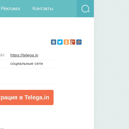
Реклама
Контакты
йт:
https://telega.in
социальные сети
рация в Telega.in