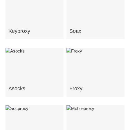
Keyproxy
Soax
Asocks
Froxy