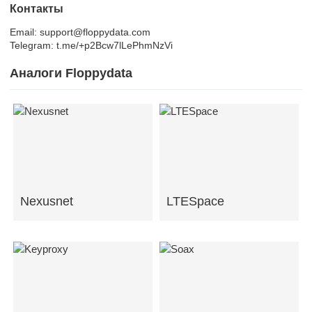
Контакты
Email: support@floppydata.com
Telegram: t.me/+p2Bcw7lLePhmNzVi
Аналоги Floppydata
Nexusnet
LTESpace