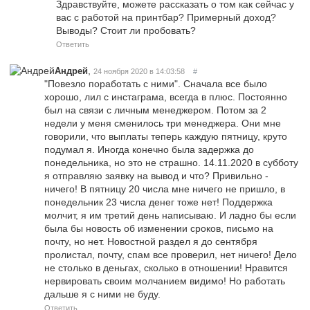
Здравствуйте, можете рассказать о том как сейчас у
вас с работой на принтбар? Примерный доход?
Выводы? Стоит ли пробовать?
Ответить
,
Андрей
24 ноября 2020 в 14:03:58
#
"Повезло поработать с ними". Сначала все было
хорошо, лил с инстаграма, всегда в плюс. Постоянно
был на связи с личным менеджером. Потом за 2
недели у меня сменилось три менеджера. Они мне
говорили, что выплаты теперь каждую пятницу, круто
подумал я. Иногда конечно была задержка до
понедельника, но это не страшно. 14.11.2020 в субботу
я отправляю заявку на вывод и что? Привильно -
ничего! В пятницу 20 числа мне ничего не пришло, в
понедельник 23 числа денег тоже нет! Поддержка
молчит, я им третий день написываю. И ладно бы если
была бы новость об изменении сроков, письмо на
почту, но нет. Новостной раздел я до сентября
пролистал, почту, спам все проверил, нет ничего! Дело
не столько в деньгах, сколько в отношении! Нравится
нервировать своим молчанием видимо! Но работать
дальше я с ними не буду.
Ответить