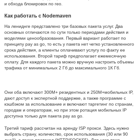
и обхода блокировок по гео.
Как работать с Nodemaven
На лениднге представлено три базовых пакета услуг. Два
основных отличаются по сути только периодами действия и
моделями ценообразования. Первый вариант работает по
принципу pay as go, то есть у пакета нет четко установленного
срока действия, а клиенты оплачивают услугу по факту ее
использования. Второй тариф предполагает ежемесячную
оплату. Для каждого пакета можно вручную настроить объемы
трафика от минимальных 2 Гб до максимального 1К Гб.
Они оба включают 300М+ резидентных и 250М+мобильных IP,
дают доступ к экспертной поддержке, а также программе с
кэшбэком за использование и включают таргетинг по странам,
городам и операторам, но при этом ротация мобильных IP
доступна только для пакета pay as go.
Третий тариф рассчитан на аренду ISP прокси. Здесь нужно
выбрать страну, количество, срок использования (30 или 90
дней), а также протокол (HTTP/SOCKS5). Для него тоже