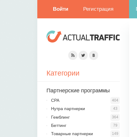
Войти
Регистрация
Категории
Партнерские программы
CPA
404
Нутра партнерки
43
Гемблинг
364
Беттинг
79
Товарные партнерки
149