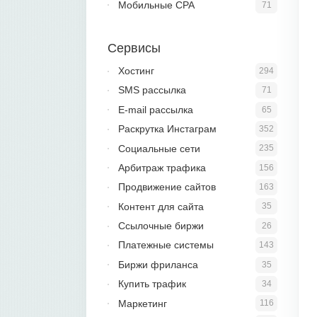
Мобильные CPA
71
Сервисы
Хостинг
294
SMS рассылка
71
E-mail рассылка
65
Раскрутка Инстаграм
352
Социальные сети
235
Арбитраж трафика
156
Продвижение сайтов
163
Контент для сайта
35
Ссылочные биржи
26
Платежные системы
143
Биржи фриланса
35
Купить трафик
34
Маркетинг
116