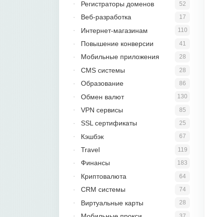
Регистраторы доменов
52
Веб-разработка
17
Интернет-магазинам
110
Повышение конверсии
41
Мобильные приложения
28
CMS системы
28
Образование
86
Обмен валют
130
VPN сервисы
85
SSL сертификаты
25
Кэшбэк
67
Travel
119
Финансы
183
Криптовалюта
64
CRM системы
74
Виртуальные карты
28
Мобильные прокси
37