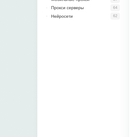
Прокси серверы
64
Нейросети
62