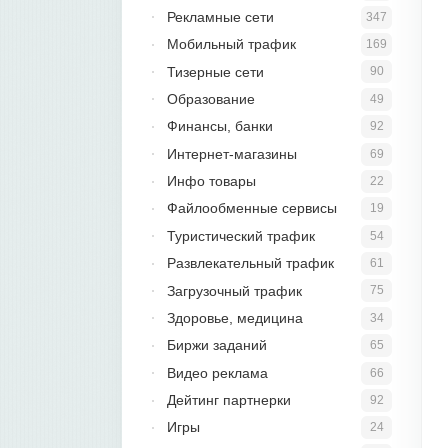
Рекламные сети
347
Мобильный трафик
169
Тизерные сети
90
Образование
49
Финансы, банки
92
Интернет-магазины
69
Инфо товары
22
Файлообменные сервисы
19
Туристический трафик
54
Развлекательный трафик
61
Загрузочный трафик
75
Здоровье, медицина
34
Биржи заданий
65
Видео реклама
66
Дейтинг партнерки
92
Игры
24