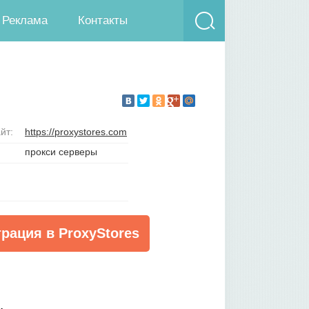
Реклама
Контакты
йт:
https://proxystores.com
прокси серверы
трация в ProxyStores