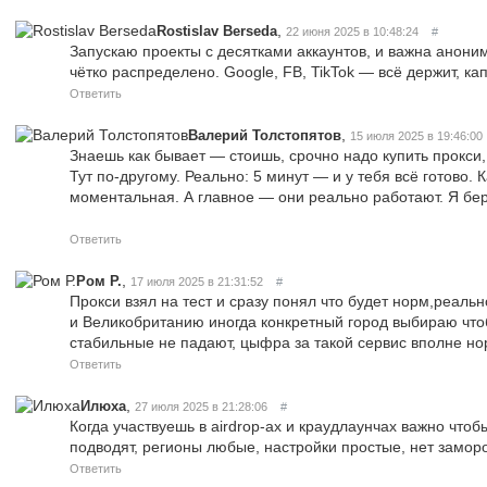
,
Rostislav Berseda
22 июня 2025 в 10:48:24
#
Запускаю проекты с десятками аккаунтов, и важна аноним
чётко распределено. Google, FB, TikTok — всё держит, кап
Ответить
,
Валерий Толстопятов
15 июля 2025 в 19:46:00
Знаешь как бывает — стоишь, срочно надо купить прокси, 
Тут по-другому. Реально: 5 минут — и у тебя всё готово.
моментальная. А главное — они реально работают. Я беру
Ответить
,
Ром Р.
17 июля 2025 в 21:31:52
#
Прокси взял на тест и сразу понял что будет норм,реаль
и Великобританию иногда конкретный город выбираю что
стабильные не падают, цыфра за такой сервис вполне но
Ответить
,
Илюха
27 июля 2025 в 21:28:06
#
Когда участвуешь в airdrop-ах и краудлаунчах важно чтоб
подводят, регионы любые, настройки простые, нет заморо
Ответить