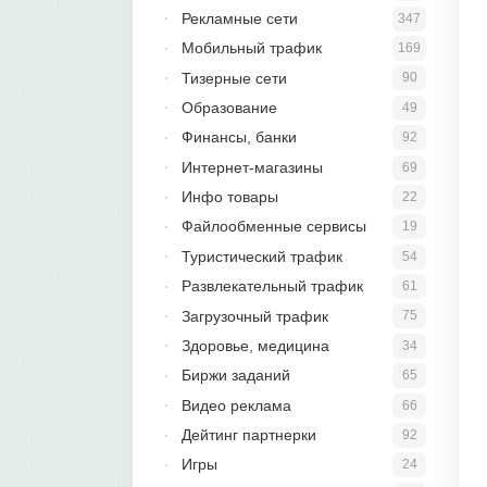
Рекламные сети
347
Мобильный трафик
169
Тизерные сети
90
Образование
49
Финансы, банки
92
Интернет-магазины
69
Инфо товары
22
Файлообменные сервисы
19
Туристический трафик
54
Развлекательный трафик
61
Загрузочный трафик
75
Здоровье, медицина
34
Биржи заданий
65
Видео реклама
66
Дейтинг партнерки
92
Игры
24