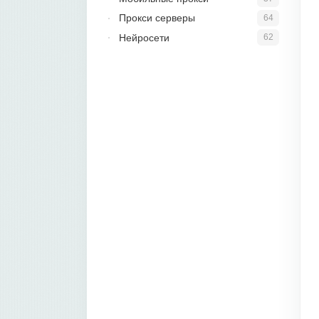
Прокси серверы
64
Нейросети
62