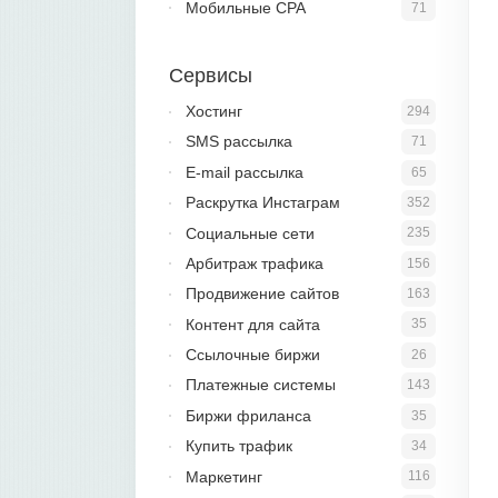
Мобильные CPA
71
Сервисы
Хостинг
294
SMS рассылка
71
E-mail рассылка
65
Раскрутка Инстаграм
352
Социальные сети
235
Арбитраж трафика
156
Продвижение сайтов
163
Контент для сайта
35
Ссылочные биржи
26
Платежные системы
143
Биржи фриланса
35
Купить трафик
34
Маркетинг
116