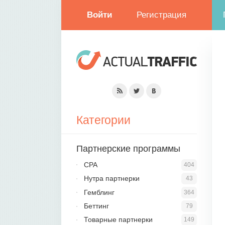
Войти
Регистрация
Категории
Партнерские программы
CPA
404
Нутра партнерки
43
Гемблинг
364
Беттинг
79
Товарные партнерки
149