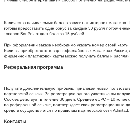
личный счет. Альтернативный способ получения награды: участие
Количество начисляемых баллов зависит от интернет-магазина. L
готовы предоставить один бонус за каждые 33 рубля потраченны
товаров BonPrix отдаст балл за 15 рублей.
При оформлении заказа необходимо указать номер своей карты 
Если вы приобретаете товар в оффлайновых магазинах России,
фирменной пластиковой карты можно получать баллы и расплачи
Реферальная программа
Получите дополнительную прибыль, привлекая новых пользова
партнерской ссылки. За регистрацию одного участника вы получ
Cookies действует в течение 30 дней. Среднее eCPC – 10 копее
по реферальной ссылке, подтверждает свои регистрационные д
средств осуществляется по правилам партнерской сети Admitad.
Контакты