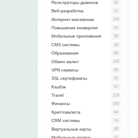
Регистраторы доменов
52
Веб-разработка
17
Интернет-магазинам
110
Повышение конверсии
41
Мобильные приложения
28
CMS системы
28
Образование
86
Обмен валют
130
VPN сервисы
85
SSL сертификаты
25
Кэшбэк
67
Travel
119
Финансы
183
Криптовалюта
64
CRM системы
74
Виртуальные карты
28
Мобильные прокси
37