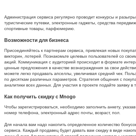
Администрация сервиса регулярно проводит конкурсы и разыгры
туристические путевки, электронные гаджеты, средства передвиж
спортивные товары, парфюмерию.
Возможности для бизнеса
Присоединяйтесь к партнерам сервиса, привлекая новых покупа
викторин, лотерей. Познакомьте целевых пользователей со св
акций. Коммуникация с аудиторией происходит в формате интера
ценные предложения в качестве вознаграждения за свои действ
можете легко продавать апселлы, увеличивая средний чек. Поль
по десяткам различных параметров. Стратегия общения с покуп
аналитики всех данных. Для участия в проекте подайте заявку в 
Как получить скидку с Mnogo
Чтобы зарегистрироваться, необходимо заполнить анкету, указ
номер телефона, электронный адрес почты, возраст, пол.
Для начала вам надо накопить определенное количество бонусо
сервиса. Каждый продавец будет давать вам скидку в виде нак