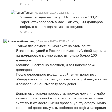
Ответить
,
Татья
02 декабря 2017 в 21:58:33
#
У меня сегодня на счету EPN появилось 100,24.
Зарегистрировалась в мае. Так что, 100 долларов
набрала за полгода активных покупок.
Ответить
,
Алексей
16 апреля 2017 в 17:57:43
#
Только что обчистили мой счёт на этом сайте.
Я как не живущий в России не имею рублёвой карты, а
на долларовую можно вывести только более 100
долларов.
Копилось несколько месяцев, и вот набежало 45
долларов.
После очередного входа на сайт вижу-денег нет,
обнаруживаю, что кто-то добавил свою рублёвую карту
и заказал на ней выплату всех денег.
Деньги ему успели перевести, прежде чем я что-либо
заметил. Вот такая безопасность, т.е. кто-то взломал
систему и от моего имени провернул эту афёру. Мало
того, чтоб денег получить поболее он ещё и завершил