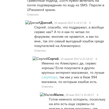
Грамотный подход. 100% нужно включать на
почте подтверждение по коду из SMS. Пароли в
1Password храню.
Ответить
,
ДэнчиК
23 апреля 2017 в 14:17:15
#
Сергей, спасибо, что поддержал, а вообще
сервис как? А то я как-то читаю по
форумам, многим не нравится, а как по
мне, так это самый выгодный кэшбэк среди
покупателей на Алиэкспресс.
Ответить
,
Сергей
23 апреля 2017 в 21:18:22
#
Именно по Аликспресс да, сервис
хорошь! Если покупаете в других
крупных интернет-магазинах, то лучше
Letyshops
, так как у них в базе 994
магазина, по которым кэшбэк есть.
Ответить
,
Малек
04 мая 2017 в 10:28:27
#
Готов немного оспорить, поскольку
на епн есть еще сервисы по
книгам и другие магазины, где