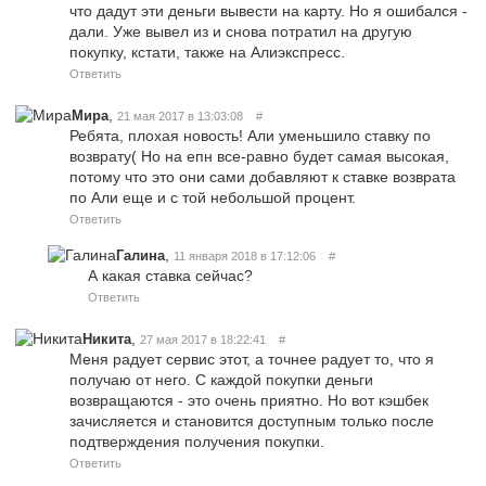
что дадут эти деньги вывести на карту. Но я ошибался -
дали. Уже вывел из и снова потратил на другую
покупку, кстати, также на Алиэкспресс.
Ответить
,
Мира
21 мая 2017 в 13:03:08
#
Ребята, плохая новость! Али уменьшило ставку по
возврату( Но на епн все-равно будет самая высокая,
потому что это они сами добавляют к ставке возврата
по Али еще и с той небольшой процент.
Ответить
,
Галина
11 января 2018 в 17:12:06
#
А какая ставка сейчас?
Ответить
,
Никита
27 мая 2017 в 18:22:41
#
Меня радует сервис этот, а точнее радует то, что я
получаю от него. С каждой покупки деньги
возвращаются - это очень приятно. Но вот кэшбек
зачисляется и становится доступным только после
подтверждения получения покупки.
Ответить