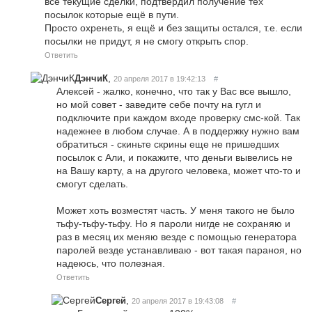
все текущие сделки, подтвердил получение тех
посылок которые ещё в пути.
Просто охренеть, я ещё и без защиты остался, т.е. если
посылки не придут, я не смогу открыть спор.
Ответить
,
ДэнчиК
20 апреля 2017 в 19:42:13
#
Алексей - жалко, конечно, что так у Вас все вышло,
но мой совет - заведите себе почту на гугл и
подключите при каждом входе проверку смс-кой. Так
надежнее в любом случае. А в поддержку нужно вам
обратиться - скиньте скрины еще не пришедших
посылок с Али, и покажите, что деньги вывелись не
на Вашу карту, а на другого человека, может что-то и
смогут сделать.
Может хоть возместят часть. У меня такого не было
тьфу-тьфу-тьфу. Но я пароли нигде не сохраняю и
раз в месяц их меняю везде с помощью генератора
паролей везде устанавливаю - вот такая параноя, но
надеюсь, что полезная.
Ответить
,
Сергей
20 апреля 2017 в 19:43:08
#