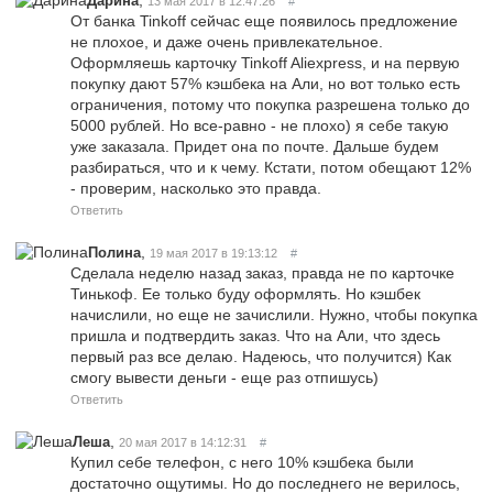
Дарина
13 мая 2017 в 12:47:26
#
От банка Tinkoff сейчас еще появилось предложение
не плохое, и даже очень привлекательное.
Оформляешь карточку Tinkoff Aliexpress, и на первую
покупку дают 57% кэшбека на Али, но вот только есть
ограничения, потому что покупка разрешена только до
5000 рублей. Но все-равно - не плохо) я себе такую
уже заказала. Придет она по почте. Дальше будем
разбираться, что и к чему. Кстати, потом обещают 12%
- проверим, насколько это правда.
Ответить
,
Полина
19 мая 2017 в 19:13:12
#
Сделала неделю назад заказ, правда не по карточке
Тинькоф. Ее только буду оформлять. Но кэшбек
начислили, но еще не зачислили. Нужно, чтобы покупка
пришла и подтвердить заказ. Что на Али, что здесь
первый раз все делаю. Надеюсь, что получится) Как
смогу вывести деньги - еще раз отпишусь)
Ответить
,
Леша
20 мая 2017 в 14:12:31
#
Купил себе телефон, с него 10% кэшбека были
достаточно ощутимы. Но до последнего не верилось,