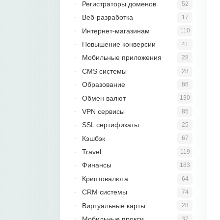
Регистраторы доменов
52
Веб-разработка
17
Интернет-магазинам
110
Повышение конверсии
41
Мобильные приложения
28
CMS системы
28
Образование
86
Обмен валют
130
VPN сервисы
85
SSL сертификаты
25
Кэшбэк
67
Travel
119
Финансы
183
Криптовалюта
64
CRM системы
74
Виртуальные карты
28
Мобильные прокси
37