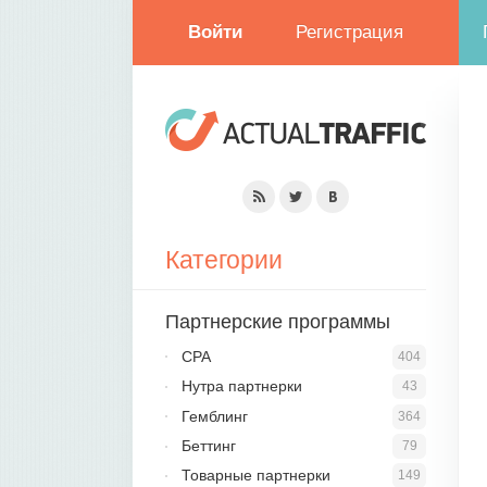
Войти
Регистрация
Категории
Партнерские программы
CPA
404
Нутра партнерки
43
Гемблинг
364
Беттинг
79
Товарные партнерки
149