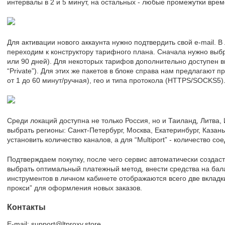
интервалы в 2 и 5 минут, на остальных - любые промежутки врем
Для активации нового аккаунта нужно подтвердить свой e-mail. В
переходим к конструктору тарифного плана. Сначала нужно выбрат
или 90 дней). Для некоторых тарифов дополнительно доступен в
“Private”). Для этих же пакетов в блоке справа нам предлагают 
от 1 до 60 минут/ручная), гео и типа протокола (HTTPS/SOCKS5)
Среди локаций доступна не только Россия, но и Таиланд, Литва
выбрать регионы: Санкт-Петербург, Москва, Екатеринбург, Казань.
установить количество каналов, а для “Multiport” - количество со
Подтверждаем покупку, после чего сервис автоматически создаст
выбрать оптимальный платежный метод, внести средства на бала
инструментов в личном кабинете отображаются всего две вкладки
прокси” для оформления новых заказов.
Контакты
E-mail: support@ltproxy.store