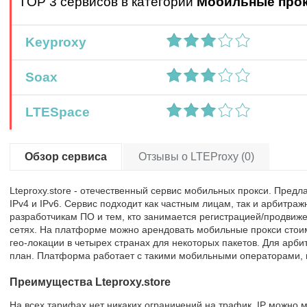
TOP 3 сервисов в категории
Мобильные про
Keyproxy
Soax
LTESpace
Обзор сервиса
Отзывы о LTEProxy (0)
Lteproxy.store - отечественный сервис мобильных прокси. Пред
IPv4 и IPv6. Сервис подходит как частным лицам, так и арбитр
разработчикам ПО и тем, кто занимается регистрацией/продвиж
сетях. На платформе можно арендовать мобильные прокси стоим
гео-локации в четырех странах для некоторых пакетов. Для арб
план. Платформа работает с такими мобильными операторами, к
Преимущества Lteproxy.store
На всех тарифах нет никаких ограничений на трафик. IP можно 