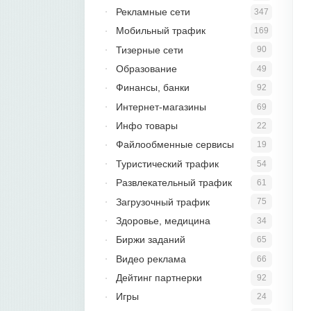
Рекламные сети
347
Мобильный трафик
169
Тизерные сети
90
Образование
49
Финансы, банки
92
Интернет-магазины
69
Инфо товары
22
Файлообменные сервисы
19
Туристический трафик
54
Развлекательный трафик
61
Загрузочный трафик
75
Здоровье, медицина
34
Биржи заданий
65
Видео реклама
66
Дейтинг партнерки
92
Игры
24