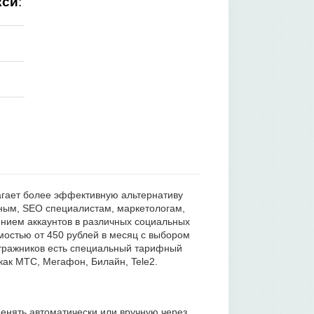
кси
:
лагает более эффективную альтернативу
ажным, SEO специалистам, маркетологам,
ением аккаунтов в различных социальных
остью от 450 рублей в месяц с выбором
итражников есть специальный тарифный
ак МТС, Мегафон, Билайн, Tele2.
менять автоматически или вручную через