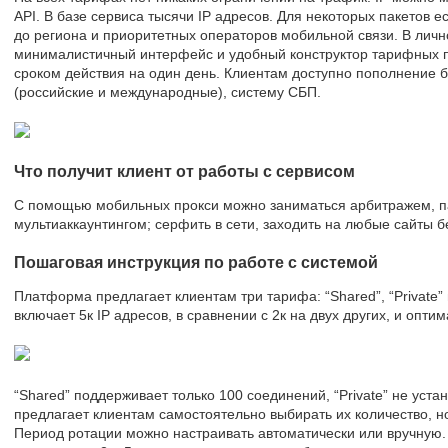
API. В базе сервиса тысячи IP адресов. Для некоторых пакетов е
до региона и приоритетных операторов мобильной связи. В личн
минималистичный интерфейс и удобный конструктор тарифных 
сроком действия на один день. Клиентам доступно пополнение б
(российские и международные), систему СБП.
Что получит клиент от работы с сервисом
С помощью мобильных прокси можно заниматься арбитражем, па
мультиаккаунтингом; серфить в сети, заходить на любые сайты б
Пошаговая инструкция по работе с системой
Платформа предлагает клиентам три тарифа: “Shared”, “Private” 
включает 5к IP адресов, в сравнении с 2к на двух других, и опт
“Shared” поддерживает только 100 соединений, “Private” не устан
предлагает клиентам самостоятельно выбирать их количество, но
Период ротации можно настраивать автоматически или вручную