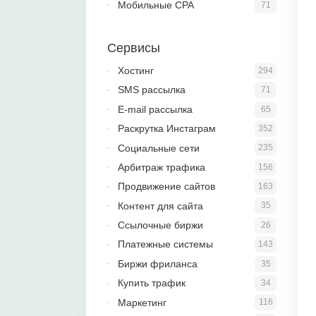
Мобильные CPA
71
Сервисы
Хостинг
294
SMS рассылка
71
E-mail рассылка
65
Раскрутка Инстаграм
352
Социальные сети
235
Арбитраж трафика
156
Продвижение сайтов
163
Контент для сайта
35
Ссылочные биржи
26
Платежные системы
143
Биржи фриланса
35
Купить трафик
34
Маркетинг
116