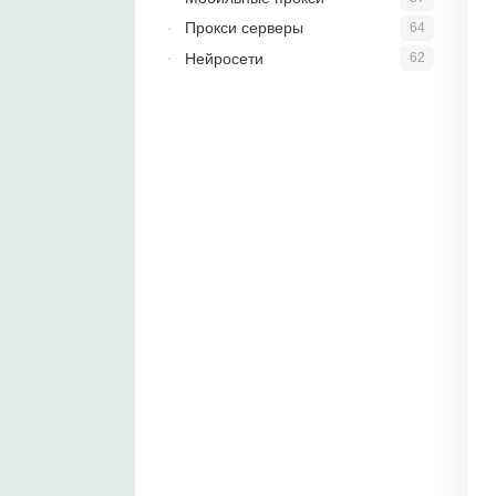
Прокси серверы
64
Нейросети
62