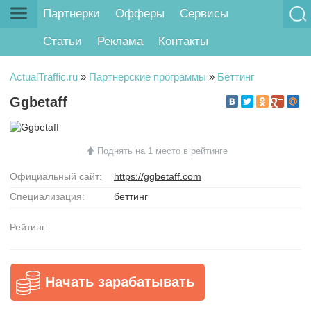
Партнерки
Офферы
Сервисы
Статьи
Реклама
Контакты
ActualTraffic.ru
»
Партнерские программы
»
Беттинг
Ggbetaff
Поднять на 1 место в рейтинге
Официальный сайт:
https://ggbetaff.com
Специализация:
беттинг
Рейтинг:
Начать зарабатывать