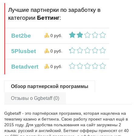
Лучшие партнерки по заработку в
категории
Беттинг
:
Bet2be
0 руб.
5Plusbet
0 руб.
Betadvert
0 руб.
Обзор партнерской программы
Отзывы о Ggbetaff (0)
Ggbetaff - это партнёрская программа, которая нацелена на
тематику казино и беттинга. Свою работу проект начал ещё в
2015 году. Для удобства пользования на сайт загружены 2
языка: русский и английский. Беттинг офферы приносят от 40