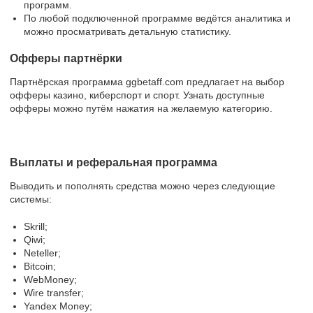
программ.
По любой подключенной программе ведётся аналитика и
можно просматривать детальную статистику.
Офферы партнёрки
Партнёрская программа ggbetaff.com предлагает на выбор
офферы казино, киберспорт и спорт. Узнать доступные
офферы можно путём нажатия на желаемую категорию.
Выплаты и реферальная программа
Выводить и пополнять средства можно через следующие
системы:
Skrill;
Qiwi;
Neteller;
Bitcoin;
WebMoney;
Wire transfer;
Yandex Money;