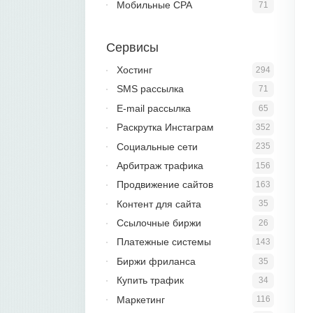
Мобильные CPA
71
Сервисы
Хостинг
294
SMS рассылка
71
E-mail рассылка
65
Раскрутка Инстаграм
352
Социальные сети
235
Арбитраж трафика
156
Продвижение сайтов
163
Контент для сайта
35
Ссылочные биржи
26
Платежные системы
143
Биржи фриланса
35
Купить трафик
34
Маркетинг
116