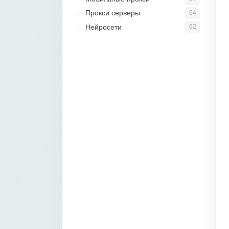
Прокси серверы
64
Нейросети
62