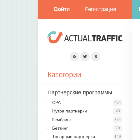
Войти
Регистрация
Категории
Партнерские программы
CPA
404
Нутра партнерки
43
Гемблинг
364
Беттинг
79
Товарные партнерки
149