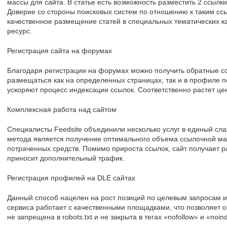
массы для сайта. В статье есть возможность разместить 2 ссыл
Доверие со стороны поисковых систем по отношению к таким сс
качественное размещение статей в специальных тематических к
ресурс.
Регистрация сайта на форумах
Благодаря регистрации на форумах можно получить обратные сс
размещаться как на определенных страницах, так и в профиле п
ускоряют процесс индексации ссылок. Соответственно растет це
Комплексная работа над сайтом
Специалисты Feedsite объединили несколько услуг в единый сл
метода является получение оптимального объема ссылочной м
потраченных средств. Помимо прироста ссылок, сайт получает р
приносит дополнительный трафик.
Регистрация профилей на DLE сайтах
Данный способ нацелен на рост позиций по целевым запросам 
сервиса работает с качественными площадками, что позволяет о
не запрещена в robots.txt и не закрыта в тегах «nofollow» и «noin