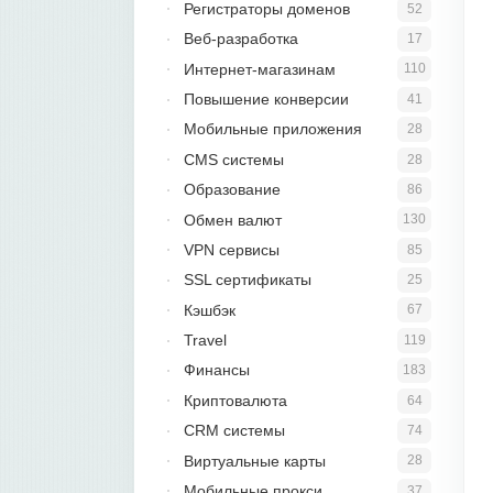
Регистраторы доменов
52
Веб-разработка
17
Интернет-магазинам
110
Повышение конверсии
41
Мобильные приложения
28
CMS системы
28
Образование
86
Обмен валют
130
VPN сервисы
85
SSL сертификаты
25
Кэшбэк
67
Travel
119
Финансы
183
Криптовалюта
64
CRM системы
74
Виртуальные карты
28
Мобильные прокси
37