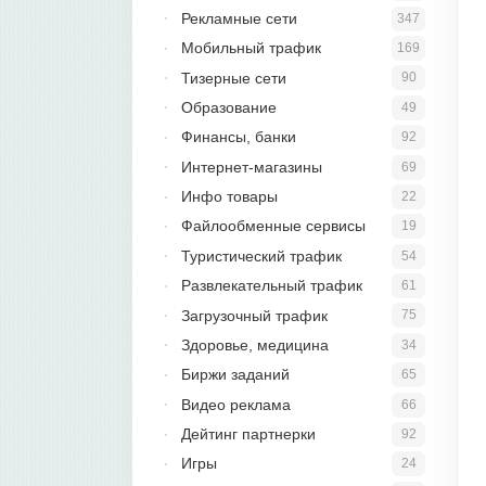
Рекламные сети
347
Мобильный трафик
169
Тизерные сети
90
Образование
49
Финансы, банки
92
Интернет-магазины
69
Инфо товары
22
Файлообменные сервисы
19
Туристический трафик
54
Развлекательный трафик
61
Загрузочный трафик
75
Здоровье, медицина
34
Биржи заданий
65
Видео реклама
66
Дейтинг партнерки
92
Игры
24