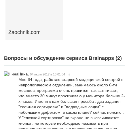
Zaochnik.com
Вопросы и обсуждение сервиса Brainapps (
2
)
,
Нина
04 июля 2017 в 16:01:04
#
Мне 64 года, работаю старшей медицинской сестрой в
неврологическом отделении, занимаюсь около 6-ти
месяцев, программа очень нравится, так затягивает,
что вместо 30 минут просиживаю у монитора больше 2-
х часов. У меня к вам большая просьба : два задания
"сложная сортировка" и "подводные лодки" с
небольшим дефектом, в каком плане? сейчас поясню :
У "сложной сортировки" на экране не высвечиваются
кнопки , на которые необходимо нажимать при
решении этого задания, а в пояснении задания они