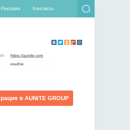
Реклама
Контакты
йт:
https://aunite.com
кэшбэк
трация в AUNITE GROUP