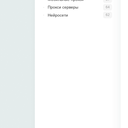
Прокси серверы
64
Нейросети
62