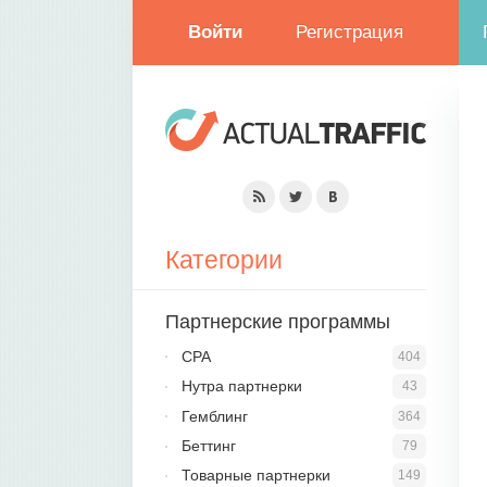
Войти
Регистрация
Категории
Партнерские программы
CPA
404
Нутра партнерки
43
Гемблинг
364
Беттинг
79
Товарные партнерки
149