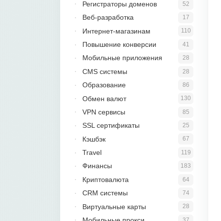
Регистраторы доменов
52
Веб-разработка
17
Интернет-магазинам
110
Повышение конверсии
41
Мобильные приложения
28
CMS системы
28
Образование
86
Обмен валют
130
VPN сервисы
85
SSL сертификаты
25
Кэшбэк
67
Travel
119
Финансы
183
Криптовалюта
64
CRM системы
74
Виртуальные карты
28
Мобильные прокси
37