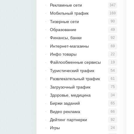
Рекламные сети
347
Мобильный трафик
169
Тизерные сети
90
Образование
49
Финансы, банки
92
Интернет-магазины
69
Инфо товары
22
Файлообменные сервисы
19
Туристический трафик
54
Развлекательный трафик
61
Загрузочный трафик
75
Здоровье, медицина
34
Биржи заданий
65
Видео реклама
66
Дейтинг партнерки
92
Игры
24