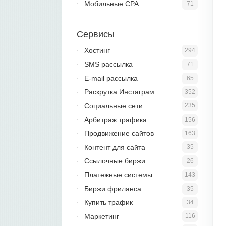
Мобильные CPA
71
Сервисы
Хостинг
294
SMS рассылка
71
E-mail рассылка
65
Раскрутка Инстаграм
352
Социальные сети
235
Арбитраж трафика
156
Продвижение сайтов
163
Контент для сайта
35
Ссылочные биржи
26
Платежные системы
143
Биржи фриланса
35
Купить трафик
34
Маркетинг
116