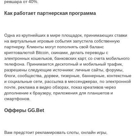
ревшара от 40%.
Как работает партнерская программа
Одна из крупнейших в мире площадок, принимающих ставки
на виртуальные игровые события запустила собственную
партнерку. Клиенты могут пополнять свой баланс
криптовалютой Bitcoin, скинами, делать переводы с
электронных кошельков, банковских карт, со счета мобильного
телефона. Принимается десктопный и мобильный трафик,
разрешены следующие источники: личные сайты, форумы,
блоги, сообщества, дорвеи, тизерные, баннерные, контекстные
и социальные сети, рассылка в мессенджерах, по электронной
почте, реклама в видео обзорах, показ креативов через
дополнение к браузеру, приложения для планшетов и
смартфонов.
Офферы GG.Bet
Вам предстоит рекламировать слоты, онлайн игры,