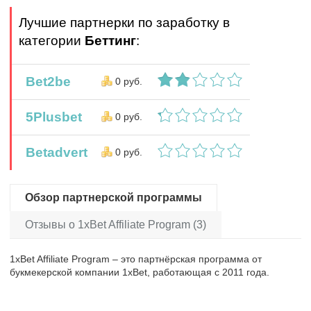
Лучшие партнерки по заработку в
категории
Беттинг
:
Bet2be
0 руб.
5Plusbet
0 руб.
Betadvert
0 руб.
Обзор партнерской программы
Отзывы о 1xBet Affiliate Program (3)
1xBet Affiliate Program – это партнёрская программа от
букмекерской компании 1xBet, работающая с 2011 года.