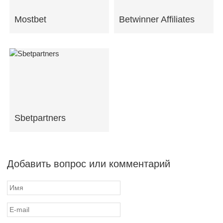
Mostbet
Betwinner Affiliates
Sbetpartners
Добавить вопрос или комментарий