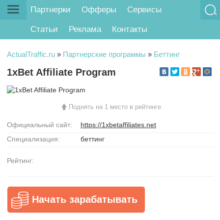
Партнерки
Офферы
Сервисы
Статьи
Реклама
Контакты
ActualTraffic.ru
»
Партнерские программы
»
Беттинг
1xBet Affiliate Program
Поднять на 1 место в рейтинге
Официальный сайт:
https://1xbetaffiliates.net
Специализация:
беттинг
Рейтинг:
Начать зарабатывать