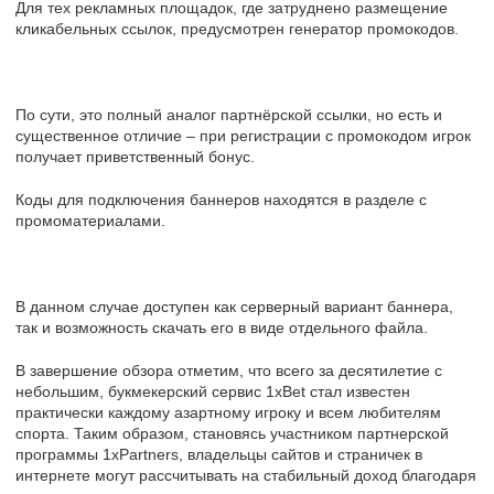
Для тех рекламных площадок, где затруднено размещение
кликабельных ссылок, предусмотрен генератор промокодов.
По сути, это полный аналог партнёрской ссылки, но есть и
существенное отличие – при регистрации с промокодом игрок
получает приветственный бонус.
Коды для подключения баннеров находятся в разделе с
промоматериалами.
В данном случае доступен как серверный вариант баннера,
так и возможность скачать его в виде отдельного файла.
В завершение обзора отметим, что всего за десятилетие с
небольшим, букмекерский сервис 1xBet стал известен
практически каждому азартному игроку и всем любителям
спорта. Таким образом, становясь участником партнерской
программы 1xPartners, владельцы сайтов и страничек в
интернете могут рассчитывать на стабильный доход благодаря