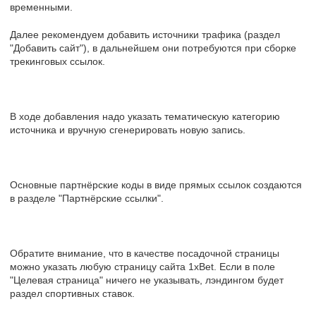
временными.
Далее рекомендуем добавить источники трафика (раздел
"Добавить сайт"), в дальнейшем они потребуются при сборке
трекинговых ссылок.
В ходе добавления надо указать тематическую категорию
источника и вручную сгенерировать новую запись.
Основные партнёрские коды в виде прямых ссылок создаются
в разделе "Партнёрские ссылки".
Обратите внимание, что в качестве посадочной страницы
можно указать любую страницу сайта 1xBet. Если в поле
"Целевая страница" ничего не указывать, лэндингом будет
раздел спортивных ставок.