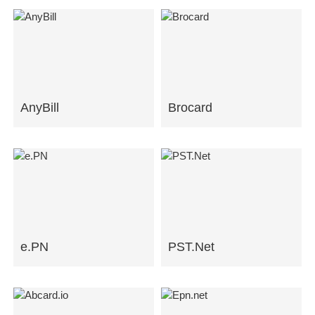
AnyBill
Brocard
e.PN
PST.Net