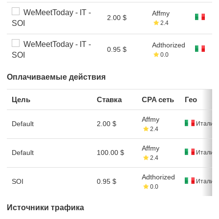
WeMeetToday - IT -
Affmy
2.00 $
SOI
2.4
WeMeetToday - IT -
Adthorized
0.95 $
SOI
0.0
Оплачиваемые действия
Цель
Ставка
CPA сеть
Гео
Affmy
Default
2.00 $
Италия
2.4
Affmy
Default
100.00 $
Италия
2.4
Adthorized
SOI
0.95 $
Италия
0.0
Источники трафика