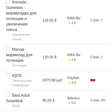
Animale
Gummies -
мармеладки для
KMA.Biz
потенции и
139.00 $
Стран: 7
2.6
увеличения
члена
Увеличение
члена
Manup -
мармелад для
KMA.Biz
120.00 $
Стран: 2
2.6
потенции
Потенция
IQOS
CityAds
5979.88 руб
Электронная
3.3
коммерция
Best Adult
Adexico
85.00 $
Стран: 251
Smartlink
0.0
Adult