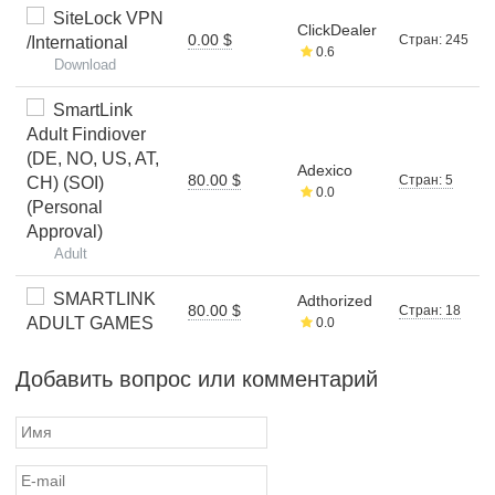
SiteLock VPN
ClickDealer
0.00 $
Стран: 245
/International
0.6
Download
SmartLink
Adult Findiover
(DE, NO, US, AT,
Adexico
80.00 $
Стран: 5
CH) (SOI)
0.0
(Personal
Approval)
Adult
SMARTLINK
Adthorized
80.00 $
Стран: 18
ADULT GAMES
0.0
Добавить вопрос или комментарий