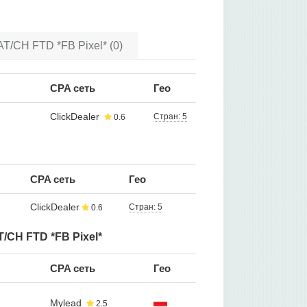
T/CH FTD *FB Pixel* (0)
CPA сеть
Гео
ClickDealer
Стран: 5
0.6
CPA сеть
Гео
ClickDealer
Стран: 5
0.6
/CH FTD *FB Pixel*
CPA сеть
Гео
Mylead
2.5