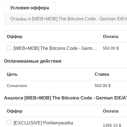
Условия оффера
Отзывы о [WEB+MOB] The Bitcoins Code - German /DE/A
Оффер
Оплата
[WEB+MOB] The Bitcoins Code - German /DE/AT/CH/LI/LU FTD *FB Pixel*
550.00 $
Оплачиваемые действия
Цель
Ставка
Conversion
550.00 $
Аналоги [WEB+MOB] The Bitcoins Code - German /DE/AT
Оффер
Оплата
[EXCLUSIVE] Porównywarka
1355.15 $