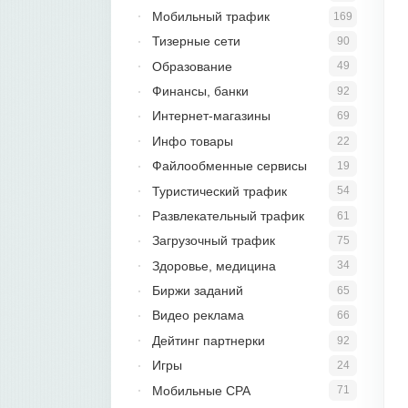
Мобильный трафик
169
Тизерные сети
90
Образование
49
Финансы, банки
92
Интернет-магазины
69
Инфо товары
22
Файлообменные сервисы
19
Туристический трафик
54
Развлекательный трафик
61
Загрузочный трафик
75
Здоровье, медицина
34
Биржи заданий
65
Видео реклама
66
Дейтинг партнерки
92
Игры
24
Мобильные CPA
71