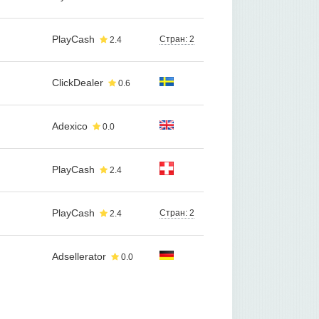
PlayCash
Стран: 2
2.4
ClickDealer
0.6
Adexico
0.0
PlayCash
2.4
PlayCash
Стран: 2
2.4
Adsellerator
0.0