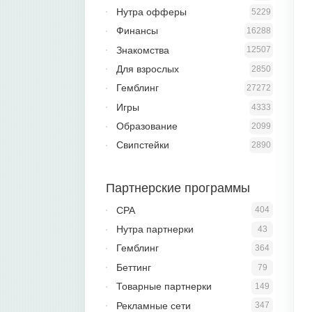
Нутра офферы
5229
Финансы
16288
Знакомства
12507
Для взрослых
2850
Гемблинг
27272
Игры
4333
Образование
2099
Свипстейки
2890
Партнерские программы
CPA
404
Нутра партнерки
43
Гемблинг
364
Беттинг
79
Товарные партнерки
149
Рекламные сети
347