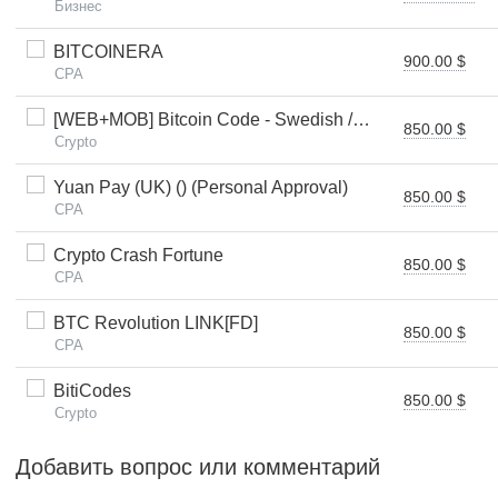
Бизнес
BITCOINERA
900.00 $
CPA
[WEB+MOB] Bitcoin Code - Swedish /SE $250 FTD *FB Pixel*
850.00 $
Crypto
Yuan Pay (UK) () (Personal Approval)
850.00 $
CPA
Crypto Crash Fortune
850.00 $
CPA
BTC Revolution LINK[FD]
850.00 $
CPA
BitiCodes
850.00 $
Crypto
Добавить вопрос или комментарий