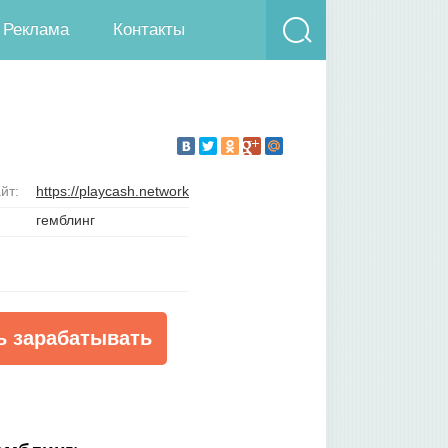
Реклама
Контакты
йт:
https://playcash.network
гемблинг
ь зарабатывать