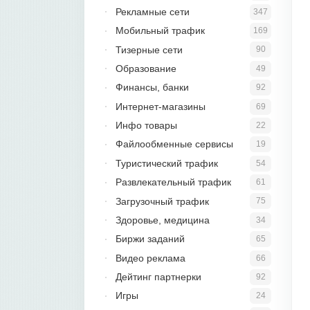
Рекламные сети
347
Мобильный трафик
169
Тизерные сети
90
Образование
49
Финансы, банки
92
Интернет-магазины
69
Инфо товары
22
Файлообменные сервисы
19
Туристический трафик
54
Развлекательный трафик
61
Загрузочный трафик
75
Здоровье, медицина
34
Биржи заданий
65
Видео реклама
66
Дейтинг партнерки
92
Игры
24