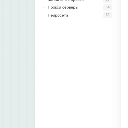
Прокси серверы
64
Нейросети
62