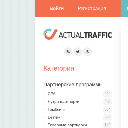
Войти
Регистрация
Категории
Партнерские программы
CPA
404
Нутра партнерки
43
Гемблинг
364
Беттинг
79
Товарные партнерки
149