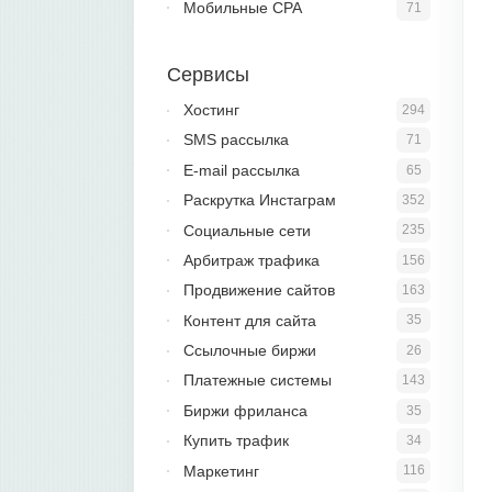
Мобильные CPA
71
Сервисы
Хостинг
294
SMS рассылка
71
E-mail рассылка
65
Раскрутка Инстаграм
352
Социальные сети
235
Арбитраж трафика
156
Продвижение сайтов
163
Контент для сайта
35
Ссылочные биржи
26
Платежные системы
143
Биржи фриланса
35
Купить трафик
34
Маркетинг
116