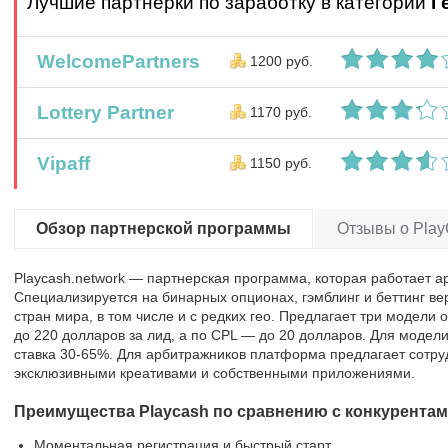
Лучшие партнерки по заработку в категории
Г
WelcomePartners
1200 руб.
Lottery Partner
1170 руб.
Vipaff
1150 руб.
Обзор партнерской программы
Отзывы о Play
Playcash.network — партнерская программа, которая работает 
Специализируется на бинарных опционах, гэмблинг и беттинг ве
стран мира, в том числе и с редких гео. Предлагает три модели
до 220 долларов за лид, а по CPL — до 20 долларов. Для модел
ставка 30-65%. Для арбитражников платформа предлагает сотру
эксклюзивными креативами и собственными приложениями.
Преимущества Playcash по сравнению с конкурента
Моментальная регистрация и быстрый старт.