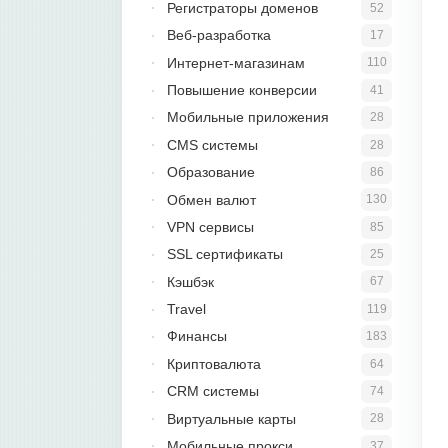
Регистраторы доменов
52
Веб-разработка
17
Интернет-магазинам
110
Повышение конверсии
41
Мобильные приложения
28
CMS системы
28
Образование
86
Обмен валют
130
VPN сервисы
85
SSL сертификаты
25
Кэшбэк
67
Travel
119
Финансы
183
Криптовалюта
64
CRM системы
74
Виртуальные карты
28
Мобильные прокси
37