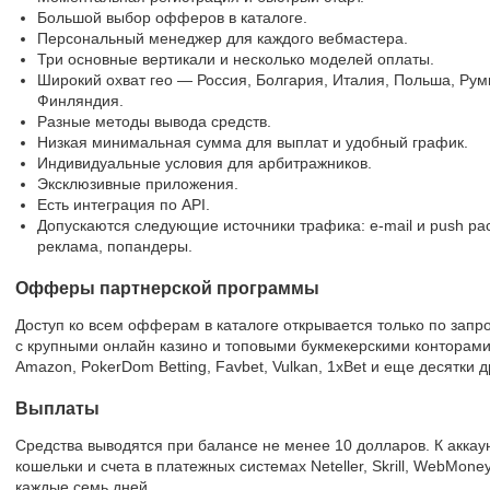
Большой выбор офферов в каталоге.
Персональный менеджер для каждого вебмастера.
Три основные вертикали и несколько моделей оплаты.
Широкий охват гео — Россия, Болгария, Италия, Польша, Рум
Финляндия.
Разные методы вывода средств.
Низкая минимальная сумма для выплат и удобный график.
Индивидуальные условия для арбитражников.
Эксклюзивные приложения.
Есть интеграция по API.
Допускаются следующие источники трафика: e-mail и push ра
реклама, попандеры.
Офферы партнерской программы
Доступ ко всем офферам в каталоге открывается только по запр
с крупными онлайн казино и топовыми букмекерскими конторами 
Amazon, PokerDom Betting, Favbet, Vulkan, 1xBet и еще десятки д
Выплаты
Средства выводятся при балансе не менее 10 долларов. К акка
кошельки и счета в платежных системах Neteller, Skrill, WebMoney
каждые семь дней.