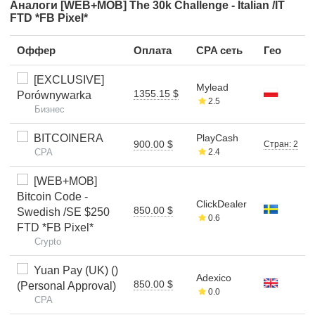
Аналоги [WEB+MOB] The 30k Challenge - Italian /IT
FTD *FB Pixel*
Оффер
Оплата
CPA сеть
Гео
[EXCLUSIVE]
Mylead
1355.15 $
Porównywarka
2.5
Бизнес
BITCOINERA
PlayCash
900.00 $
Стран: 2
CPA
2.4
[WEB+MOB]
Bitcoin Code -
ClickDealer
850.00 $
Swedish /SE $250
0.6
FTD *FB Pixel*
Crypto
Yuan Pay (UK) ()
Adexico
850.00 $
(Personal Approval)
0.0
CPA