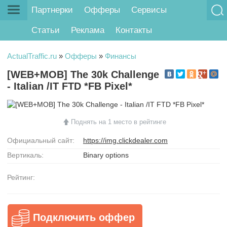
Партнерки
Офферы
Сервисы
Статьи
Реклама
Контакты
ActualTraffic.ru
»
Офферы
»
Финансы
[WEB+MOB] The 30k Challenge
- Italian /IT FTD *FB Pixel*
Поднять на 1 место в рейтинге
Официальный сайт:
https://img.clickdealer.com
Вертикаль:
Binary options
Рейтинг:
Подключить оффер