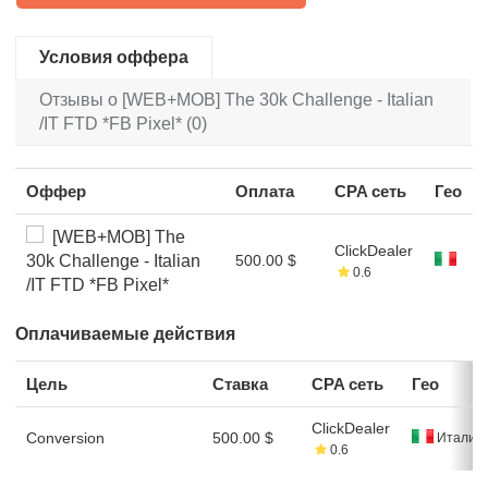
Условия оффера
Отзывы о [WEB+MOB] The 30k Challenge - Italian
/IT FTD *FB Pixel* (0)
Оффер
Оплата
CPA сеть
Гео
[WEB+MOB] The
ClickDealer
30k Challenge - Italian
500.00 $
0.6
/IT FTD *FB Pixel*
Оплачиваемые действия
Цель
Ставка
CPA сеть
Гео
ClickDealer
Conversion
500.00 $
Италия
0.6