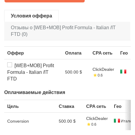
Условия оффера
Отзывы о [WEB+MOB] Profit Formula - Italian /IT
FTD (0)
Оффер
Оплата
CPA сеть
Гео
[WEB+MOB] Profit
ClickDealer
Formula - Italian /IT
500.00 $
0.6
FTD
Оплачиваемые действия
Цель
Ставка
CPA сеть
Гео
ClickDealer
Conversion
500.00 $
Италия
0.6