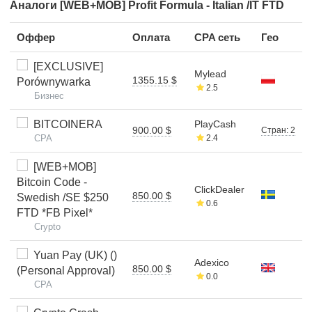
Аналоги [WEB+MOB] Profit Formula - Italian /IT FTD
Оффер
Оплата
CPA сеть
Гео
[EXCLUSIVE]
Mylead
1355.15 $
Porównywarka
2.5
Бизнес
BITCOINERA
PlayCash
900.00 $
Стран: 2
CPA
2.4
[WEB+MOB]
Bitcoin Code -
ClickDealer
850.00 $
Swedish /SE $250
0.6
FTD *FB Pixel*
Crypto
Yuan Pay (UK) ()
Adexico
850.00 $
(Personal Approval)
0.0
CPA