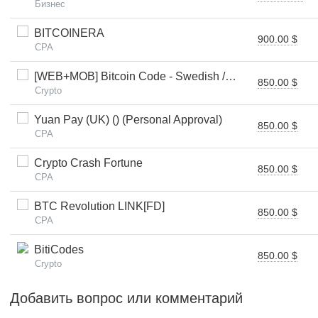
Бизнес
BITCOINERA
900.00 $
CPA
[WEB+MOB] Bitcoin Code - Swedish /SE $250 FTD *FB Pixel*
850.00 $
Crypto
Yuan Pay (UK) () (Personal Approval)
850.00 $
CPA
Crypto Crash Fortune
850.00 $
CPA
BTC Revolution LINK[FD]
850.00 $
CPA
BitiCodes
850.00 $
Crypto
Добавить вопрос или комментарий