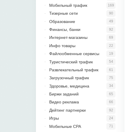
Мобильный трафик
169
Тизерные сети
90
Образование
49
Финансы, банки
92
Интернет-магазины
69
Инфо товары
22
Файлообменные сервисы
19
Туристический трафик
54
Развлекательный трафик
61
Загрузочный трафик
75
Здоровье, медицина
34
Биржи заданий
65
Видео реклама
66
Дейтинг партнерки
92
Игры
24
Мобильные CPA
71