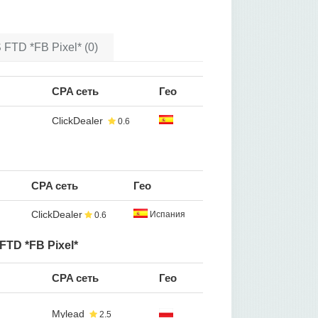
FTD *FB Pixel* (0)
CPA сеть
Гео
ClickDealer
0.6
CPA сеть
Гео
ClickDealer
Испания
0.6
FTD *FB Pixel*
CPA сеть
Гео
Mylead
2.5