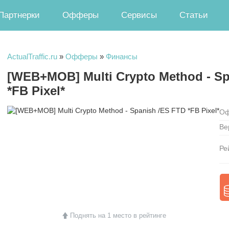
Партнерки
Офферы
Сервисы
Статьи
ActualTraffic.ru
»
Офферы
»
Финансы
[WEB+MOB] Multi Crypto Method - Sp
*FB Pixel*
Оф
Ве
Ре
Поднять на 1 место в рейтинге