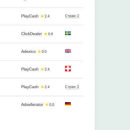
PlayCash
Стран: 2
2.4
ClickDealer
0.6
Adexico
0.0
PlayCash
2.4
PlayCash
Стран: 2
2.4
Adsellerator
0.0