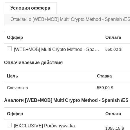
Условия оффера
Отзывы о [WEB+MOB] Multi Crypto Method - Spanish /ES 
Оффер
Оплата
[WEB+MOB] Multi Crypto Method - Spanish /ES FTD *FB Pixel*
550.00 $
Оплачиваемые действия
Цель
Ставка
Conversion
550.00 $
Аналоги [WEB+MOB] Multi Crypto Method - Spanish /ES 
Оффер
Оплата
[EXCLUSIVE] Porównywarka
1355.15 $