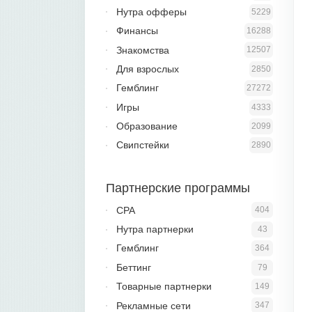
Нутра офферы
5229
Финансы
16288
Знакомства
12507
Для взрослых
2850
Гемблинг
27272
Игры
4333
Образование
2099
Свипстейки
2890
Партнерские программы
CPA
404
Нутра партнерки
43
Гемблинг
364
Беттинг
79
Товарные партнерки
149
Рекламные сети
347