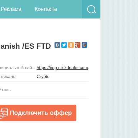
Реклама
Контакты
anish /ES FTD
ициальный сайт:
https://img.clickdealer.com
ртикаль:
Crypto
йтинг:
Подключить оффер