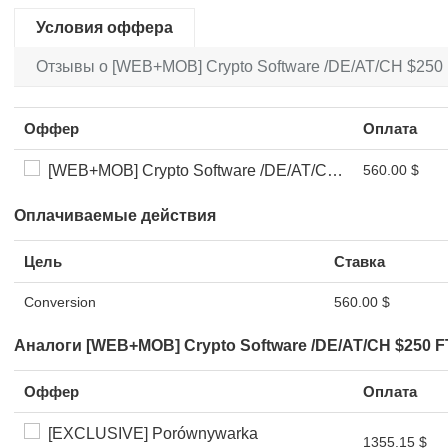
Условия оффера
Отзывы о [WEB+MOB] Crypto Software /DE/AT/CH $250 F
Оффер
Оплата
[WEB+MOB] Crypto Software /DE/AT/CH $250 FTD *FB Pixel*
560.00 $
Оплачиваемые действия
Цель
Ставка
Conversion
560.00 $
Аналоги [WEB+MOB] Crypto Software /DE/AT/CH $250 FT
Оффер
Оплата
[EXCLUSIVE] Porównywarka
1355.15 $