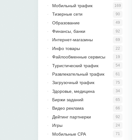
Мобильный трафик
169
Тизерные сети
90
Образование
49
Финансы, банки
92
Интернет-магазины
69
Инфо товары
22
Файлообменные сервисы
19
Туристический трафик
54
Развлекательный трафик
61
Загрузочный трафик
75
Здоровье, медицина
34
Биржи заданий
65
Видео реклама
66
Дейтинг партнерки
92
Игры
24
Мобильные CPA
71