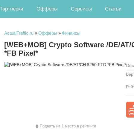
Партнерки
Офферы
Сервисы
Статьи
ActualTraffic.ru
»
Офферы
»
Финансы
[WEB+MOB] Crypto Software /DE/AT/
*FB Pixel*
Офи
Вер
Рей
Поднять на 1 место в рейтинге