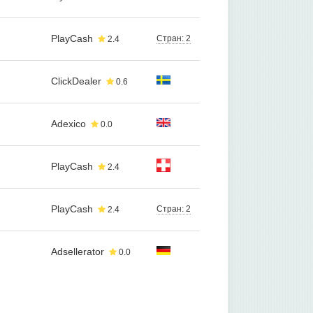
PlayCash
Стран: 2
2.4
ClickDealer
0.6
Adexico
0.0
PlayCash
2.4
PlayCash
Стран: 2
2.4
Adsellerator
0.0