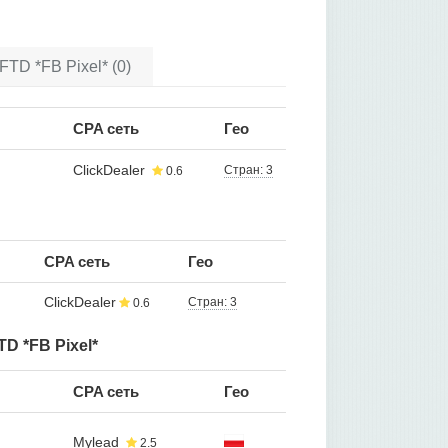
TD *FB Pixel* (0)
CPA сеть
Гео
ClickDealer
Стран: 3
0.6
CPA сеть
Гео
ClickDealer
Стран: 3
0.6
D *FB Pixel*
CPA сеть
Гео
Mylead
2.5