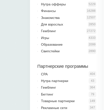
Нутра офферы
5229
Финансы
16288
Знакомства
12507
Для взрослых
2850
Гемблинг
27272
Игры
4333
Образование
2099
Свипстейки
2890
Партнерские программы
CPA
404
Нутра партнерки
43
Гемблинг
364
Беттинг
79
Товарные партнерки
149
Рекламные сети
347