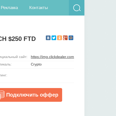
Реклама
Контакты
CH $250 FTD
циальный сайт:
https://img.clickdealer.com
тикаль:
Crypto
тинг:
Подключить оффер