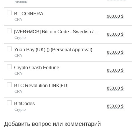
Бизнес
BITCOINERA
900.00 $
CPA
[WEB+MOB] Bitcoin Code - Swedish /SE $250 FTD *FB Pixel*
850.00 $
Crypto
Yuan Pay (UK) () (Personal Approval)
850.00 $
CPA
Crypto Crash Fortune
850.00 $
CPA
BTC Revolution LINK[FD]
850.00 $
CPA
BitiCodes
850.00 $
Crypto
Добавить вопрос или комментарий