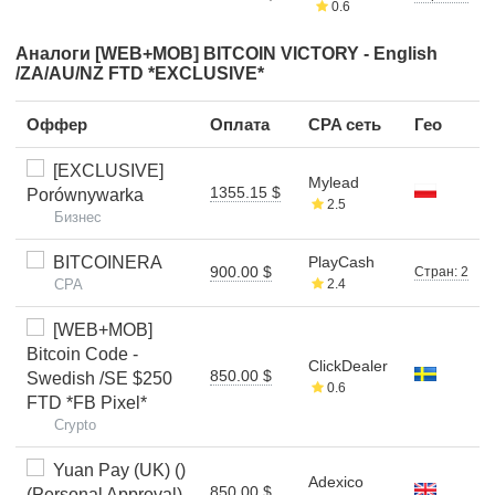
0.6
Аналоги [WEB+MOB] BITCOIN VICTORY - English
/ZA/AU/NZ FTD *EXCLUSIVE*
Оффер
Оплата
CPA сеть
Гео
[EXCLUSIVE]
Mylead
1355.15 $
Porównywarka
2.5
Бизнес
BITCOINERA
PlayCash
900.00 $
Стран: 2
CPA
2.4
[WEB+MOB]
Bitcoin Code -
ClickDealer
850.00 $
Swedish /SE $250
0.6
FTD *FB Pixel*
Crypto
Yuan Pay (UK) ()
Adexico
850.00 $
(Personal Approval)