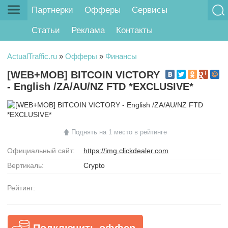
Партнерки
Офферы
Сервисы
Статьи
Реклама
Контакты
ActualTraffic.ru
»
Офферы
»
Финансы
[WEB+MOB] BITCOIN VICTORY
- English /ZA/AU/NZ FTD *EXCLUSIVE*
Поднять на 1 место в рейтинге
Официальный сайт:
https://img.clickdealer.com
Вертикаль:
Crypto
Рейтинг:
Подключить оффер