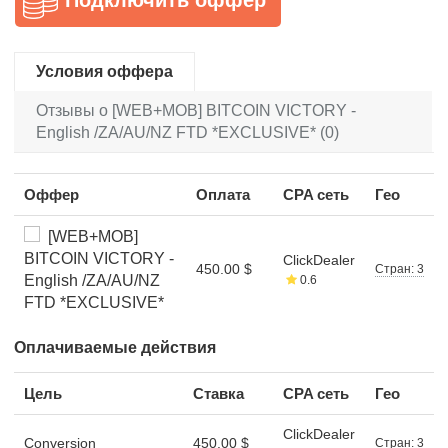
Условия оффера
Отзывы о [WEB+MOB] BITCOIN VICTORY -
English /ZA/AU/NZ FTD *EXCLUSIVE* (0)
Оффер
Оплата
CPA сеть
Гео
[WEB+MOB]
BITCOIN VICTORY -
ClickDealer
450.00 $
Стран: 3
English /ZA/AU/NZ
0.6
FTD *EXCLUSIVE*
Оплачиваемые действия
Цель
Ставка
CPA сеть
Гео
ClickDealer
Conversion
450.00 $
Стран: 3