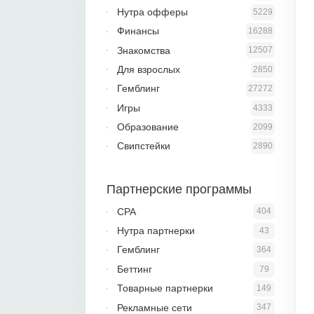
Нутра офферы
5229
Финансы
16288
Знакомства
12507
Для взрослых
2850
Гемблинг
27272
Игры
4333
Образование
2099
Свипстейки
2890
Партнерские программы
CPA
404
Нутра партнерки
43
Гемблинг
364
Беттинг
79
Товарные партнерки
149
Рекламные сети
347