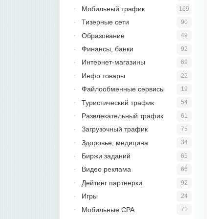
Мобильный трафик
169
Тизерные сети
90
Образование
49
Финансы, банки
92
Интернет-магазины
69
Инфо товары
22
Файлообменные сервисы
19
Туристический трафик
54
Развлекательный трафик
61
Загрузочный трафик
75
Здоровье, медицина
34
Биржи заданий
65
Видео реклама
66
Дейтинг партнерки
92
Игры
24
Мобильные CPA
71