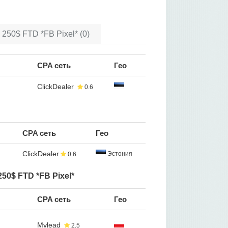
250$ FTD *FB Pixel* (0)
CPA сеть
Гео
ClickDealer
0.6
CPA сеть
Гео
ClickDealer
Эстония
0.6
50$ FTD *FB Pixel*
CPA сеть
Гео
Mylead
2.5