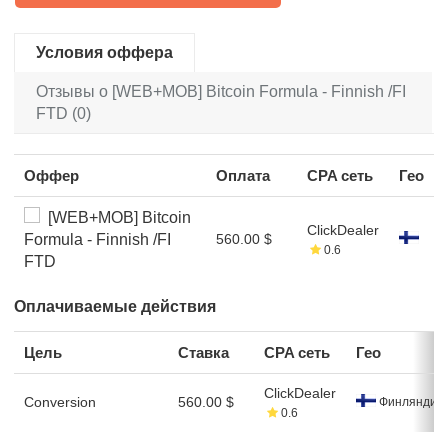
Условия оффера
Отзывы о [WEB+MOB] Bitcoin Formula - Finnish /FI
FTD (0)
Оффер
Оплата
CPA сеть
Гео
[WEB+MOB] Bitcoin
ClickDealer
Formula - Finnish /FI
560.00 $
0.6
FTD
Оплачиваемые действия
Цель
Ставка
CPA сеть
Гео
ClickDealer
Conversion
560.00 $
Финляндия
0.6