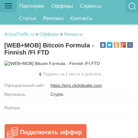
Партнерки
Офферы
Сервисы
Статьи
Реклама
Контакты
ActualTraffic.ru
»
Офферы
»
Финансы
[WEB+MOB] Bitcoin Formula -
Finnish /FI FTD
Поднять на 1 место в рейтинге
Официальный сайт:
https://img.clickdealer.com
Вертикаль:
Crypto
Рейтинг:
Подключить оффер