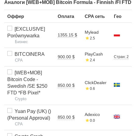
Аналоги [WEB+MOB] Bitcoin Formula - Finnish /FI FTD
Оффер
Оплата
CPA сеть
Гео
[EXCLUSIVE]
Mylead
1355.15 $
Porównywarka
2.5
Бизнес
BITCOINERA
PlayCash
900.00 $
Стран: 2
CPA
2.4
[WEB+MOB]
Bitcoin Code -
ClickDealer
850.00 $
Swedish /SE $250
0.6
FTD *FB Pixel*
Crypto
Yuan Pay (UK) ()
Adexico
850.00 $
(Personal Approval)
0.0
CPA