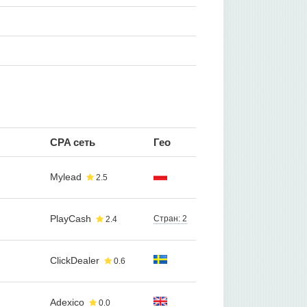
CPA сеть
Гео
Mylead
2.5
PlayCash
Стран: 2
2.4
ClickDealer
0.6
Adexico
0.0