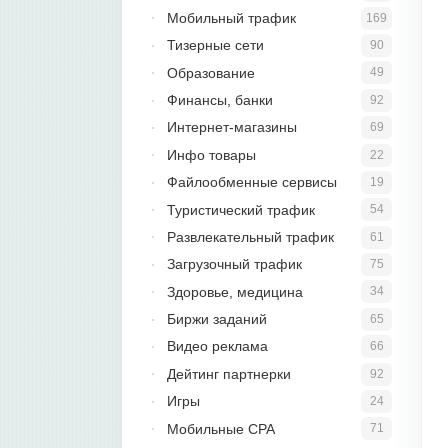
Мобильный трафик
169
Тизерные сети
90
Образование
49
Финансы, банки
92
Интернет-магазины
69
Инфо товары
22
Файлообменные сервисы
19
Туристический трафик
54
Развлекательный трафик
61
Загрузочный трафик
75
Здоровье, медицина
34
Биржи заданий
65
Видео реклама
66
Дейтинг партнерки
92
Игры
24
Мобильные CPA
71