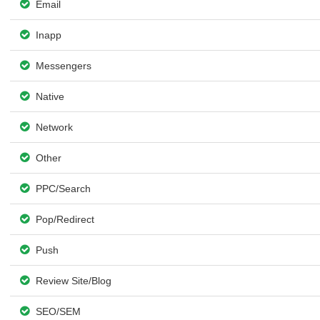
Email
Inapp
Messengers
Native
Network
Other
PPC/Search
Pop/Redirect
Push
Review Site/Blog
SEO/SEM