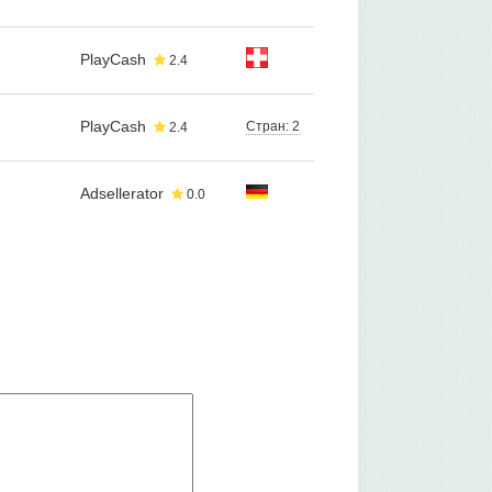
PlayCash
2.4
PlayCash
Стран: 2
2.4
Adsellerator
0.0