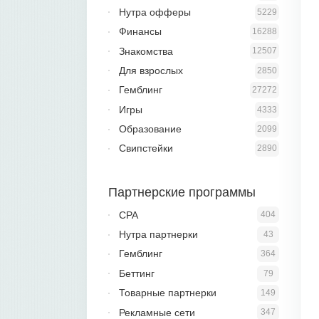
Нутра офферы
5229
Финансы
16288
Знакомства
12507
Для взрослых
2850
Гемблинг
27272
Игры
4333
Образование
2099
Свипстейки
2890
Партнерские программы
CPA
404
Нутра партнерки
43
Гемблинг
364
Беттинг
79
Товарные партнерки
149
Рекламные сети
347