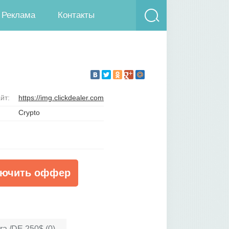
Реклама
Контакты
йт:
https://img.clickdealer.com
Crypto
ючить оффер
a /DE 250$ (0)