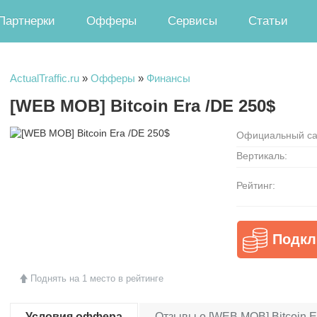
Партнерки
Офферы
Сервисы
Статьи
ActualTraffic.ru
»
Офферы
»
Финансы
[WEB MOB] Bitcoin Era /DE 250$
Официальный са
Вертикаль:
Рейтинг:
Подкл
Поднять на 1 место в рейтинге
Условия оффера
Отзывы о [WEB MOB] Bitcoin Er