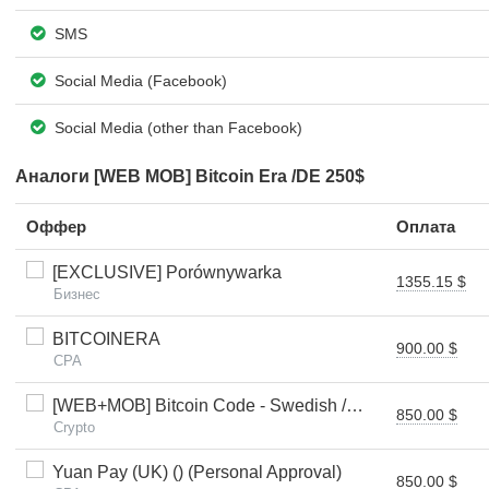
SMS
Social Media (Facebook)
Social Media (other than Facebook)
Аналоги [WEB MOB] Bitcoin Era /DE 250$
Оффер
Оплата
[EXCLUSIVE] Porównywarka
1355.15 $
Бизнес
BITCOINERA
900.00 $
CPA
[WEB+MOB] Bitcoin Code - Swedish /SE $250 FTD *FB Pixel*
850.00 $
Crypto
Yuan Pay (UK) () (Personal Approval)
850.00 $