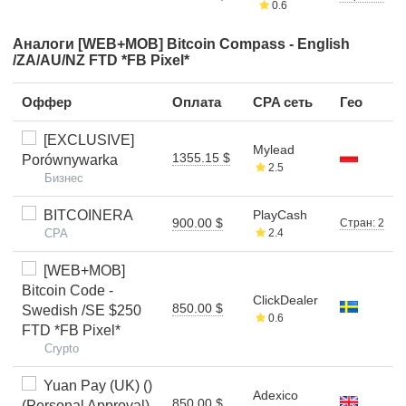
0.6
Аналоги [WEB+MOB] Bitcoin Compass - English
/ZA/AU/NZ FTD *FB Pixel*
Оффер
Оплата
CPA сеть
Гео
[EXCLUSIVE]
Mylead
1355.15 $
Porównywarka
2.5
Бизнес
BITCOINERA
PlayCash
900.00 $
Стран: 2
CPA
2.4
[WEB+MOB]
Bitcoin Code -
ClickDealer
850.00 $
Swedish /SE $250
0.6
FTD *FB Pixel*
Crypto
Yuan Pay (UK) ()
Adexico
850.00 $
(Personal Approval)