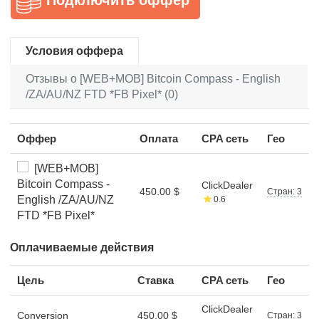
Условия оффера
Отзывы о [WEB+MOB] Bitcoin Compass - English
/ZA/AU/NZ FTD *FB Pixel* (0)
Оффер
Оплата
CPA сеть
Гео
[WEB+MOB]
Bitcoin Compass -
ClickDealer
450.00 $
Стран: 3
English /ZA/AU/NZ
0.6
FTD *FB Pixel*
Оплачиваемые действия
Цель
Ставка
CPA сеть
Гео
ClickDealer
Conversion
450.00 $
Стран: 3