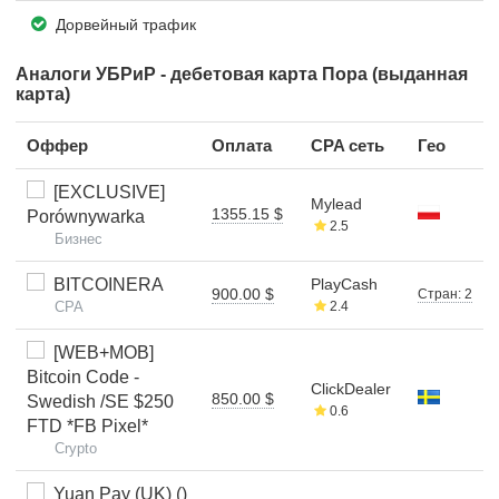
Дорвейный трафик
Аналоги УБРиР - дебетовая карта Пора (выданная
карта)
Оффер
Оплата
CPA сеть
Гео
[EXCLUSIVE]
Mylead
1355.15 $
Porównywarka
2.5
Бизнес
BITCOINERA
PlayCash
900.00 $
Стран: 2
CPA
2.4
[WEB+MOB]
Bitcoin Code -
ClickDealer
850.00 $
Swedish /SE $250
0.6
FTD *FB Pixel*
Crypto
Yuan Pay (UK) ()