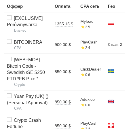
Оффер
Оплата
CPA сеть
Гео
[EXCLUSIVE]
Mylead
1355.15 $
Porównywarka
2.5
Бизнес
BITCOINERA
PlayCash
900.00 $
Стран: 2
CPA
2.4
[WEB+MOB]
Bitcoin Code -
ClickDealer
850.00 $
Swedish /SE $250
0.6
FTD *FB Pixel*
Crypto
Yuan Pay (UK) ()
Adexico
850.00 $
(Personal Approval)
0.0
CPA
Crypto Crash
PlayCash
850.00 $
Fortune
2.4