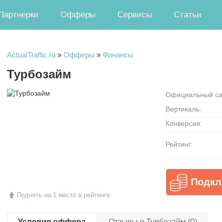
Партнерки
Офферы
Сервисы
Статьи
ActualTraffic.ru
»
Офферы
»
Финансы
Турбозайм
Официальный са
Вертикаль:
Конверсия:
Рейтинг:
Подкл
Поднять на 1 место в рейтинге
Условия оффера
Отзывы о Турбозайм (0)