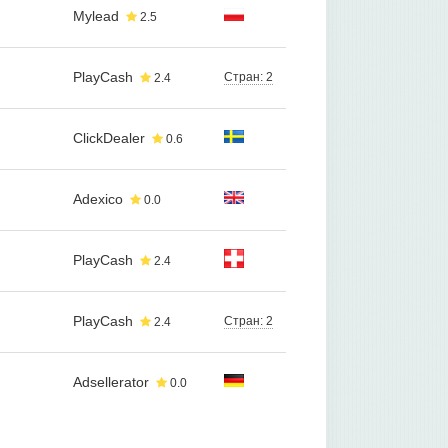
Mylead
2.5
PlayCash
Стран: 2
2.4
ClickDealer
0.6
Adexico
0.0
PlayCash
2.4
PlayCash
Стран: 2
2.4
Adsellerator
0.0