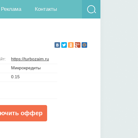
Реклама
Контакты
йт:
https://turbozaim.ru
Микрокредиты
0.15
ючить оффер