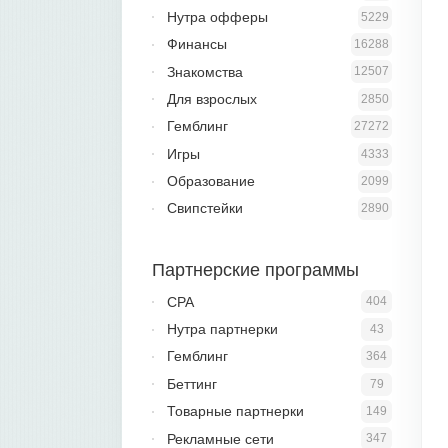
Нутра офферы
5229
Финансы
16288
Знакомства
12507
Для взрослых
2850
Гемблинг
27272
Игры
4333
Образование
2099
Свипстейки
2890
Партнерские программы
CPA
404
Нутра партнерки
43
Гемблинг
364
Беттинг
79
Товарные партнерки
149
Рекламные сети
347