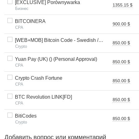
[EXCLUSIVE] Porównywarka
1355.15 $
Бизнес
BITCOINERA
900.00 $
CPA
[WEB+MOB] Bitcoin Code - Swedish /SE $250 FTD *FB Pixel*
850.00 $
Crypto
Yuan Pay (UK) () (Personal Approval)
850.00 $
CPA
Crypto Crash Fortune
850.00 $
CPA
BTC Revolution LINK[FD]
850.00 $
CPA
BitiCodes
850.00 $
Crypto
Добавить вопрос или комментарий