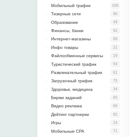
Мобильный трафик
169
Тизерные сети
90
Образование
49
Финансы, банки
92
Интернет-магазины
69
Инфо товары
22
Файлообменные сервисы
19
Туристический трафик
54
Развлекательный трафик
61
Загрузочный трафик
75
Здоровье, медицина
34
Биржи заданий
65
Видео реклама
66
Дейтинг партнерки
92
Игры
24
Мобильные CPA
71