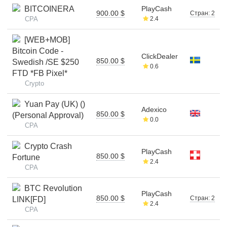
BITCOINERA
PlayCash
900.00 $
Стран: 2
CPA
2.4
[WEB+MOB]
Bitcoin Code -
ClickDealer
850.00 $
Swedish /SE $250
0.6
FTD *FB Pixel*
Crypto
Yuan Pay (UK) ()
Adexico
850.00 $
(Personal Approval)
0.0
CPA
Crypto Crash
PlayCash
850.00 $
Fortune
2.4
CPA
BTC Revolution
PlayCash
850.00 $
Стран: 2
LINK[FD]
2.4
CPA