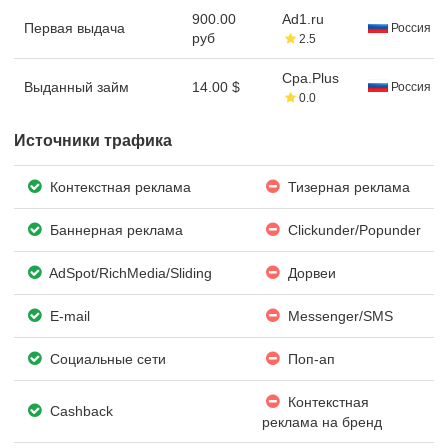
900.00
Ad1.ru
Первая выдача
Россия
руб
2.5
Cpa.Plus
Выданный займ
14.00 $
Россия
0.0
Источники трафика
Контекстная реклама
Тизерная реклама
Баннерная реклама
Clickunder/Popunder
AdSpot/RichMedia/Sli­ding
Дорвеи
E-mail
Messenger/SMS
Социальные сети
Поп-ап
Контекстная
Cashback
реклама на бренд