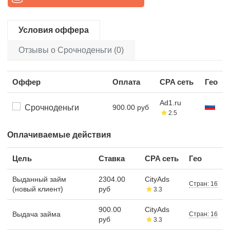
Условия оффера
Отзывы о Срочноденьги (0)
Оффер
Оплата
CPA сеть
Гео
Ad1.ru
Срочноденьги
900.00 руб
2.5
Оплачиваемые действия
Цель
Ставка
CPA сеть
Гео
Выданный займ
2304.00
CityAds
Стран: 16
(новый клиент)
руб
3.3
900.00
CityAds
Выдача займа
Стран: 16
руб
3.3