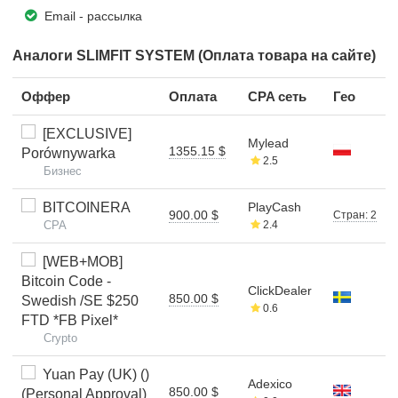
Email - рассылка
Аналоги SLIMFIT SYSTEM (Оплата товара на сайте)
Оффер
Оплата
CPA сеть
Гео
[EXCLUSIVE]
Mylead
1355.15 $
Porównywarka
2.5
Бизнес
BITCOINERA
PlayCash
900.00 $
Стран: 2
CPA
2.4
[WEB+MOB]
Bitcoin Code -
ClickDealer
850.00 $
Swedish /SE $250
0.6
FTD *FB Pixel*
Crypto
Yuan Pay (UK) ()
Adexico
850.00 $
(Personal Approval)