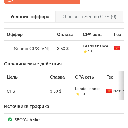
Условия оффера
Отзывы о Senmo CPS (0)
Оффер
Оплата
CPA сеть
Гео
Leads.finance
Senmo CPS [VN]
3.50 $
1.8
Оплачиваемые действия
Цель
Ставка
CPA сеть
Гео
Leads.finance
CPS
3.50 $
Вьетнам
1.8
Источники трафика
SEO/Web sites