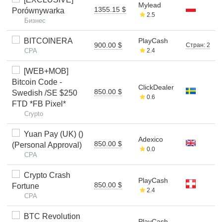
Mylead
1355.15 $
Porównywarka
2.5
Бизнес
BITCOINERA
PlayCash
900.00 $
Стран: 2
CPA
2.4
[WEB+MOB]
Bitcoin Code -
ClickDealer
850.00 $
Swedish /SE $250
0.6
FTD *FB Pixel*
Crypto
Yuan Pay (UK) ()
Adexico
850.00 $
(Personal Approval)
0.0
CPA
Crypto Crash
PlayCash
850.00 $
Fortune
2.4
CPA
BTC Revolution
PlayCash